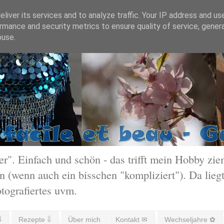
liver its services and to analyze traffic. Your IP address and us
rmance and security metrics to ensure quality of service, gene
buse.
 Einfach und schön - das trifft mein Hobby ziem
 (wenn auch ein bisschen "kompliziert"). Da liegt
otografiertes uvm.
⇓
Rezepte ⇓
Über mich
Kontakt ✉
Wechseljahre ✿