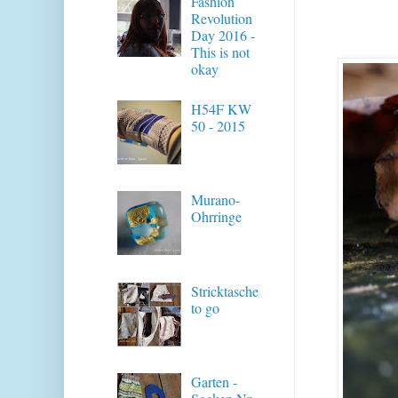
Fashion
Revolution
Day 2016 -
This is not
okay
H54F KW
50 - 2015
Murano-
Ohrringe
Stricktasche
to go
Garten -