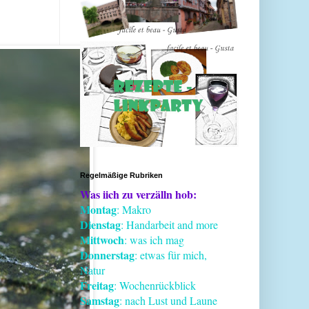
Regelmäßige Rubriken
Was iich zu verzälln hob:
Montag
: Makro
Dienstag
: Handarbeit and more
Mittwoch
: was ich mag
Donnerstag
: etwas für mich,
Natur
Freitag
: Wochenrückblick
Samstag
: nach Lust und Laune