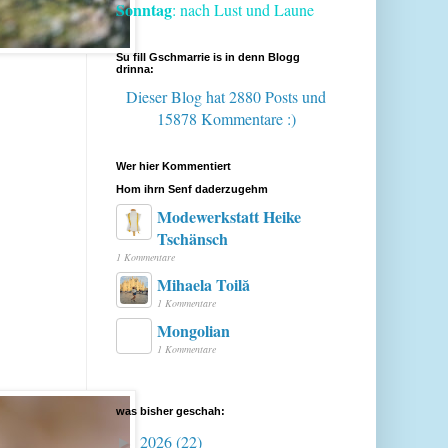
Sonntag
: nach Lust und Laune
Su fill Gschmarrie is in denn Blogg
drinna:
Dieser Blog hat 2880 Posts
und
15878 Kommentare :)
Wer hier Kommentiert
Hom ihrn Senf daderzugehm
Modewerkstatt Heike
Tschänsch
1 Kommentare
Mihaela Toilă
1 Kommentare
Mongolian
1 Kommentare
was bisher geschah:
2026
(22)
►