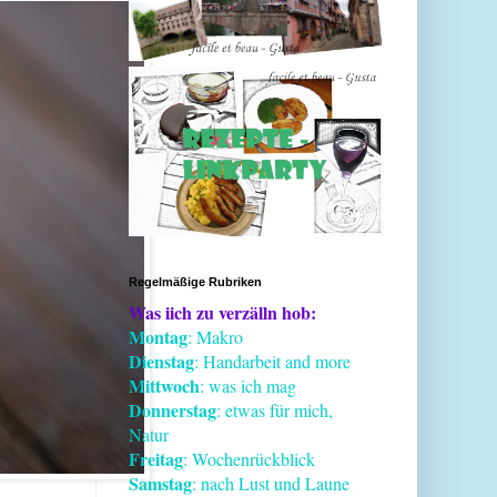
Regelmäßige Rubriken
Was iich zu verzälln hob:
Montag
: Makro
Dienstag
: Handarbeit and more
Mittwoch
: was ich mag
Donnerstag
: etwas für mich,
Natur
Freitag
: Wochenrückblick
Samstag
: nach Lust und Laune