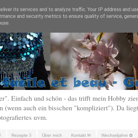
liver its services and to analyze traffic. Your IP address and us
rmance and security metrics to ensure quality of service, gene
buse.
 Einfach und schön - das trifft mein Hobby ziem
 (wenn auch ein bisschen "kompliziert"). Da liegt
otografiertes uvm.
⇓
Rezepte ⇓
Über mich
Kontakt ✉
Wechseljahre ✿