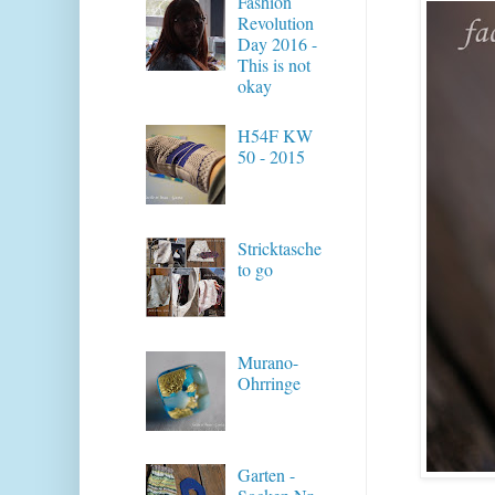
Fashion
Revolution
Day 2016 -
This is not
okay
H54F KW
50 - 2015
Stricktasche
to go
Murano-
Ohrringe
Garten -