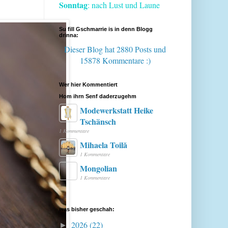
Sonntag
: nach Lust und Laune
Su fill Gschmarrie is in denn Blogg
drinna:
Dieser Blog hat 2880 Posts
und
15878 Kommentare :)
Wer hier Kommentiert
Hom ihrn Senf daderzugehm
Modewerkstatt Heike
Tschänsch
1 Kommentare
Mihaela Toilă
1 Kommentare
Mongolian
1 Kommentare
was bisher geschah:
2026
(22)
►