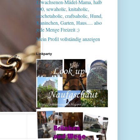
Erwachsenen-Mädel-Mama, halb
100, sewaholic, knitaholic,
crochetaholic, craftsaholic, Hund,
Kaninchen, Garten, Haus..... also
jede Menge Freizeit ;)
Mein Profil vollständig anzeigen
Linkparty