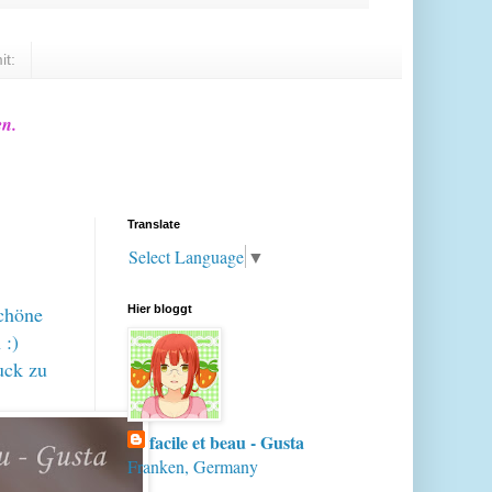
it:
en.
Translate
Select Language
▼
schöne
Hier bloggt
 :)
uck zu
facile et beau - Gusta
Franken, Germany