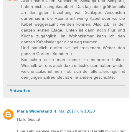
Also unsere alten Kaninchen, Schlappi und Schigaro,
haben nichts angeknabbert. Das lag aber größtenteils
an der guten Erziehung von Schlappi. Ansonsten
dürfen sie in die Räume mit wenig Kabel oder wo die
Kabel weggeräumt werden können. Also z.b. in der
ganzen ersten Etage. Unten ist dann noch Flur und
Küche zugänglich. Im Wohnzimmer kann ich den
ganzen Kabelsalat gar nicht weg räumen.
Und natürlich dürfen sie bei trockenem Wetter den
ganzen Garten erkunden :)
Kaninchen sollte man immer zu mehreren halten.
Weshalb wir uns auch dazu entschlossen haben wieder
welche aufzunehmen - ob sich der alte allerdings mit
den jungen anfreundet ist eine andere geschichte.
Antworten
Maria Widerstand
4. Mai 2017 um 19:28
Hallo Gusta!
Eine sehr geniale Idee mit den Kartons! Gefällt mir voll gut.