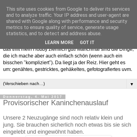
This site uses cookies from Google to deliver its services
and to analyze traffic. Your IP address and user-agent are
shared with Google along with performance and security
metrics to ensure quality of service, generate usage
statistics, and to detect and address abuse.
Willkommen in meinem "Wohnzimmer". Einfach und schön -
LEARN MORE
GOT IT
das trifft mein Hobby ziemlich gut! Manchmal sind die Dinge,
die ich mache aber auch einfach schön (wenn auch ein
bisschen "kompliziert"). Da liegt ja der Reiz. Hier geht es
um: genähtes, gestricktes, gehäkeltes, gefotografiertes uvm.
▼
Donnerstag, 4. Mai 2017
Provisorischer Kaninchenauslauf
Unsere 2 Neuzugänge sind noch relativ klein und
jung. Sie brauchen sicherlich noch etwas bis sie sich
eingelebt und eingewöhnt haben.