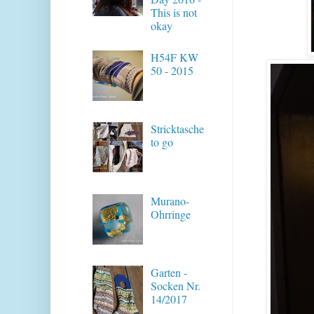
This is not
okay
H54F KW
50 - 2015
Stricktasche
to go
Murano-
Ohrringe
Garten -
Socken Nr.
14/2017