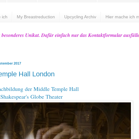
 ich
My Breastreduction
Upcycling Archiv
Hier mache ich m
z besonderes Unikat. Dafür einfach nur das Kontaktformular ausfüll
ptember 2017
emple Hall London
achbildung der
Middle Temple Hall
Shakespear's Globe Theater