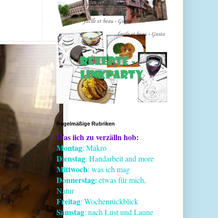
Regelmäßige Rubriken
Was iich zu verzälln hob:
Montag
: Makro
Dienstag
: Handarbeit and more
Mittwoch
: was ich mag
Donnerstag
: etwas für mich,
Natur
Freitag
: Wochenrückblick
Samstag
: nach Lust und Laune