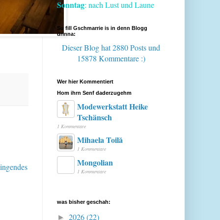
Sonntag
: nach Lust und Laune
Su fill Gschmarrie is in denn Blogg
drinna:
Dieser Blog hat 2880 Posts
und
15878 Kommentare :)
Wer hier Kommentiert
Hom ihrn Senf daderzugehm
Modewerkstatt Heike
Tschänsch
1 Kommentare
Mihaela Toilă
1 Kommentare
Mongolian
lingendes
1 Kommentare
was bisher geschah:
2026
(22)
►