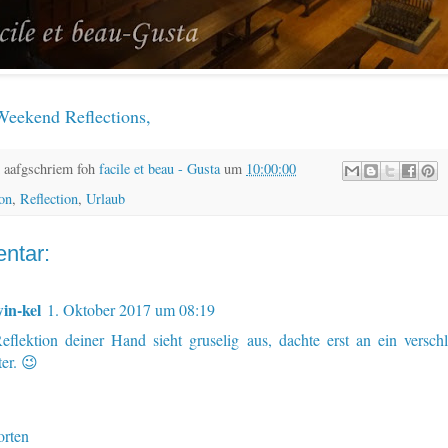
Weekend Reflections
,
 aafgschriem foh
facile et beau - Gusta
um
10:00:00
on
,
Reflection
,
Urlaub
ntar:
in-kel
1. Oktober 2017 um 08:19
eflektion deiner Hand sieht gruselig aus, dachte erst an ein versch
er. 😉
rten