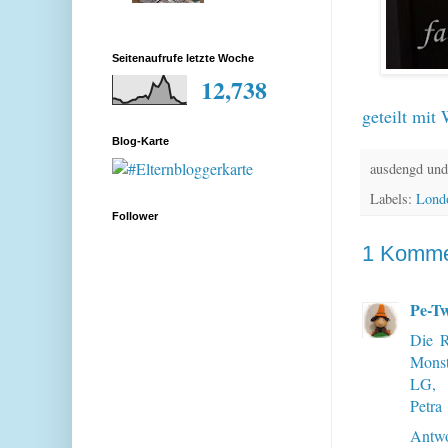
Seitenaufrufe letzte Woche
12,738
geteilt mit
Blog-Karte
ausdengd und
Labels:
Lond
Follower
1 Komme
Pe-Tw
Die R
Monst
LG,
Petra
Antwo