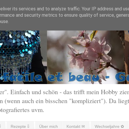
liver its services and to analyze traffic. Your IP address and us
rmance and security metrics to ensure quality of service, gene
buse.
 Einfach und schön - das trifft mein Hobby ziem
 (wenn auch ein bisschen "kompliziert"). Da liegt
otografiertes uvm.
⇓
Rezepte ⇓
Über mich
Kontakt ✉
Wechseljahre ✿