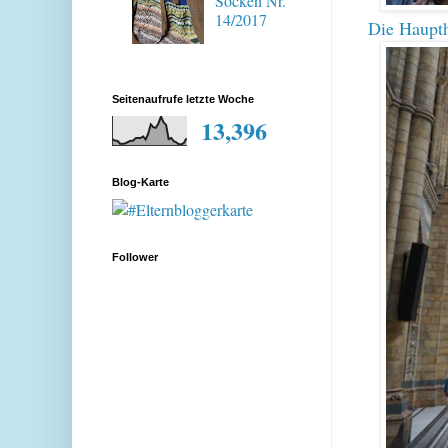
Socken Nr.
14/2017
Die Haupth
Seitenaufrufe letzte Woche
13,396
Blog-Karte
Follower