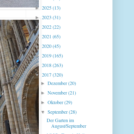
2025
(13)
►
2023
(31)
►
2022
(22)
►
2021
(65)
►
2020
(45)
►
2019
(165)
►
2018
(263)
►
2017
(320)
▼
Dezember
(20)
►
November
(21)
►
Oktober
(29)
►
September
(28)
▼
Der Garten im
August/September