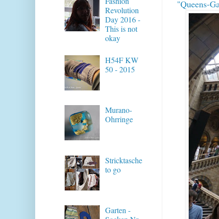
Fashion
"Queens-Ga
Revolution
Day 2016 -
This is not
okay
H54F KW
50 - 2015
Murano-
Ohrringe
Stricktasche
to go
Garten -