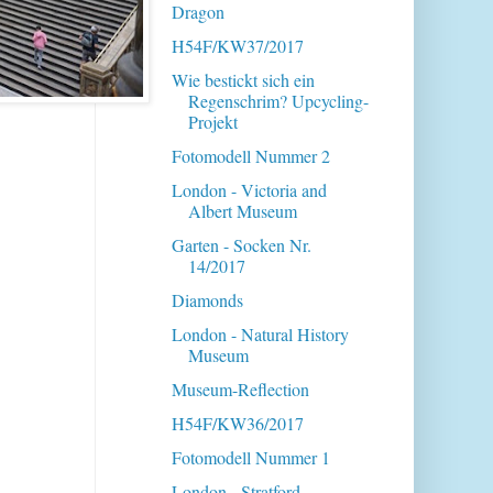
Dragon
H54F/KW37/2017
Wie bestickt sich ein
Regenschrim? Upcycling-
Projekt
Fotomodell Nummer 2
London - Victoria and
Albert Museum
Garten - Socken Nr.
14/2017
Diamonds
London - Natural History
Museum
Museum-Reflection
H54F/KW36/2017
Fotomodell Nummer 1
London - Stratford