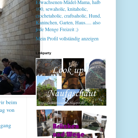
Erwachsenen-Mädel-Mama, halb
100, sewaholic, knitaholic,
crochetaholic, craftsaholic, Hund,
Kaninchen, Garten, Haus..... also
jede Menge Freizeit ;)
Mein Profil vollständig anzeigen
Linkparty
wir beim
Tag von
ngang