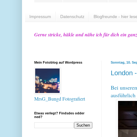
Impressum
Datenschutz
Blogfreunde - hier lese
Gerne stricke, häkle und nähe ich für dich ein gan
Mein Fotoblog auf Wordpress
Sonntag, 10. Se
London -
Bei unser
ausführlich
MrsG_Bungd Fotografiert
Etwas verlegt? Findsdes odder
ned?