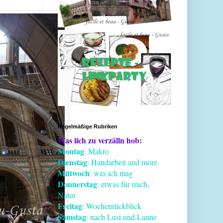
Regelmäßige Rubriken
Was iich zu verzälln hob:
Montag
: Makro
Dienstag
: Handarbeit and more
Mittwoch
: was ich mag
Donnerstag
: etwas für mich,
Natur
Freitag
: Wochenrückblick
Samstag
: nach Lust und Laune