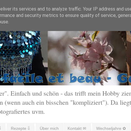
liver its services and to analyze traffic. Your IP address and us
rmance and security metrics to ensure quality of service, gene
buse.
 Einfach und schön - das trifft mein Hobby ziem
 (wenn auch ein bisschen "kompliziert"). Da liegt
otografiertes uvm.
⇓
Rezepte ⇓
Über mich
Kontakt ✉
Wechseljahre ✿