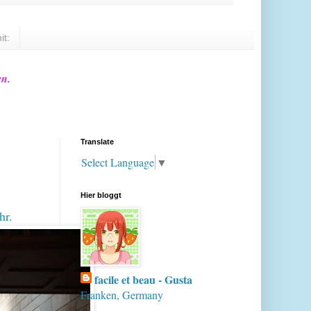
it:
en.
Translate
Select Language
▼
Hier bloggt
hr.
facile et beau - Gusta
Franken, Germany