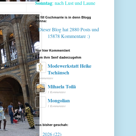
Sonntag
: nach Lust und Laune
Su fill Gschmarrie is in denn Blogg
drinna:
Dieser Blog hat 2880 Posts
und
15878 Kommentare :)
Wer hier Kommentiert
Hom ihrn Senf daderzugehm
Modewerkstatt Heike
Tschänsch
1 Kommentare
Mihaela Toilă
1 Kommentare
Mongolian
1 Kommentare
was bisher geschah:
2026
(22)
►