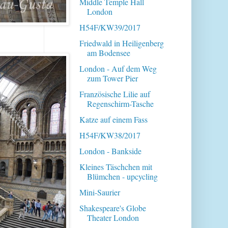
Middle Temple Hall
London
H54F/KW39/2017
Friedwald in Heiligenberg
am Bodensee
London - Auf dem Weg
zum Tower Pier
Französische Lilie auf
Regenschirm-Tasche
Katze auf einem Fass
H54F/KW38/2017
London - Bankside
Kleines Täschchen mit
Blümchen - upcycling
Mini-Saurier
Shakespeare's Globe
Theater London