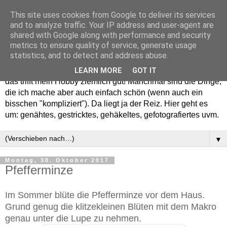
This site uses cookies from Google to deliver its services
and to analyze traffic. Your IP address and user-agent are
shared with Google along with performance and security
metrics to ensure quality of service, generate usage
statistics, and to detect and address abuse.
Willkommen in meinem "Wohnzimmer". Einfach und schön -
LEARN MORE
GOT IT
das trifft mein Hobby ziemlich gut! Manchmal sind die Dinge,
die ich mache aber auch einfach schön (wenn auch ein
bisschen "kompliziert"). Da liegt ja der Reiz. Hier geht es
um: genähtes, gestricktes, gehäkeltes, gefotografiertes uvm.
▼
Montag, 30. Oktober 2017
Pfefferminze
Im Sommer blüte die Pfefferminze vor dem Haus.
Grund genug die klitzekleinen Blüten mit dem Makro
genau unter die Lupe zu nehmen.