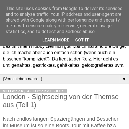
This site uses cookies from Google to deliver its services
and to analyze traffic. Your IP address and user-agent are
shared with Google along with performance and security
metrics to ensure quality of service, generate usage
statistics, and to detect and address abuse.
Willkommen in meinem "Wohnzimmer". Einfach und schön -
LEARN MORE
GOT IT
das trifft mein Hobby ziemlich gut! Manchmal sind die Dinge,
die ich mache aber auch einfach schön (wenn auch ein
bisschen "kompliziert"). Da liegt ja der Reiz. Hier geht es
um: genähtes, gestricktes, gehäkeltes, gefotografiertes uvm.
▼
Mittwoch, 4. Oktober 2017
London - Sightseeing von der Themse
aus (Teil 1)
Nach endlos langen Spaziergängen und Besuchen
im Museum ist so eine Boots-Tour mit Kaffee bzw.