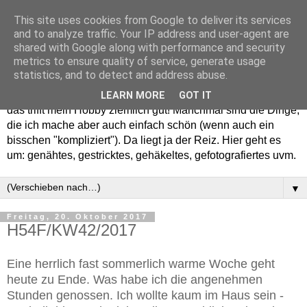
This site uses cookies from Google to deliver its services
and to analyze traffic. Your IP address and user-agent are
shared with Google along with performance and security
metrics to ensure quality of service, generate usage
statistics, and to detect and address abuse.
Willkommen in meinem "Wohnzimmer". Einfach und schön -
LEARN MORE
GOT IT
das trifft mein Hobby ziemlich gut! Manchmal sind die Dinge,
die ich mache aber auch einfach schön (wenn auch ein
bisschen "kompliziert"). Da liegt ja der Reiz. Hier geht es
um: genähtes, gestricktes, gehäkeltes, gefotografiertes uvm.
▼
Freitag, 20. Oktober 2017
H54F/KW42/2017
Eine herrlich fast sommerlich warme Woche geht
heute zu Ende. Was habe ich die angenehmen
Stunden genossen. Ich wollte kaum im Haus sein -