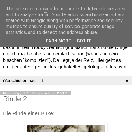
This site uses cookies from Google to deliver its services
and to analyze traffic. Your IP address and user-agent are
shared with Google along with performance and security
metrics to ensure quality of service, generate usage
statistics, and to detect and address abuse.
Willkommen in meinem "Wohnzimmer". Einfach und schön -
LEARN MORE
GOT IT
das trifft mein Hobby ziemlich gut! Manchmal sind die Dinge,
die ich mache aber auch einfach schön (wenn auch ein
bisschen "kompliziert"). Da liegt ja der Reiz. Hier geht es
um: genähtes, gestricktes, gehäkeltes, gefotografiertes uvm.
▼
Montag, 27. November 2017
Rinde 2
Die Rinde einer Birke: