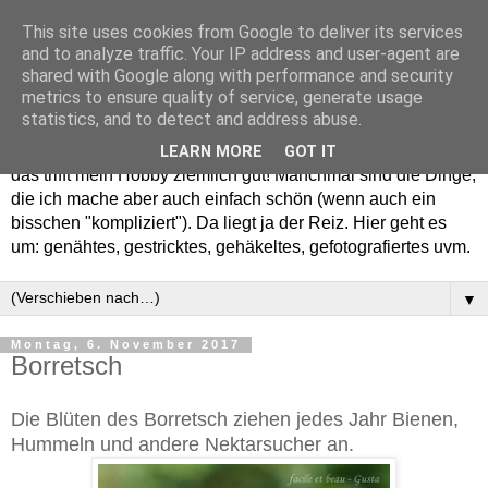
This site uses cookies from Google to deliver its services
and to analyze traffic. Your IP address and user-agent are
shared with Google along with performance and security
metrics to ensure quality of service, generate usage
statistics, and to detect and address abuse.
Willkommen in meinem "Wohnzimmer". Einfach und schön -
LEARN MORE
GOT IT
das trifft mein Hobby ziemlich gut! Manchmal sind die Dinge,
die ich mache aber auch einfach schön (wenn auch ein
bisschen "kompliziert"). Da liegt ja der Reiz. Hier geht es
um: genähtes, gestricktes, gehäkeltes, gefotografiertes uvm.
▼
Montag, 6. November 2017
Borretsch
Die Blüten des Borretsch ziehen jedes Jahr Bienen,
Hummeln und andere Nektarsucher an.