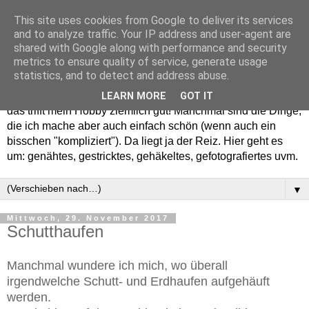
This site uses cookies from Google to deliver its services
and to analyze traffic. Your IP address and user-agent are
shared with Google along with performance and security
metrics to ensure quality of service, generate usage
statistics, and to detect and address abuse.
Willkommen in meinem "Wohnzimmer". Einfach und schön -
LEARN MORE
GOT IT
das trifft mein Hobby ziemlich gut! Manchmal sind die Dinge,
die ich mache aber auch einfach schön (wenn auch ein
bisschen "kompliziert"). Da liegt ja der Reiz. Hier geht es
um: genähtes, gestricktes, gehäkeltes, gefotografiertes uvm.
▼
Mittwoch, 29. November 2017
Schutthaufen
Manchmal wundere ich mich, wo überall
irgendwelche Schutt- und Erdhaufen aufgehäuft
werden.