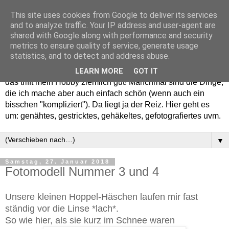
This site uses cookies from Google to deliver its services
and to analyze traffic. Your IP address and user-agent are
shared with Google along with performance and security
metrics to ensure quality of service, generate usage
statistics, and to detect and address abuse.
Willkommen in meinem "Wohnzimmer". Einfach und schön -
LEARN MORE
GOT IT
das trifft mein Hobby ziemlich gut! Manchmal sind die Dinge,
die ich mache aber auch einfach schön (wenn auch ein
bisschen "kompliziert"). Da liegt ja der Reiz. Hier geht es
um: genähtes, gestricktes, gehäkeltes, gefotografiertes uvm.
▼
Samstag, 27. Januar 2018
Fotomodell Nummer 3 und 4
Unsere kleinen Hoppel-Häschen laufen mir fast
ständig vor die Linse *lach*.
So wie hier, als sie kurz im Schnee waren