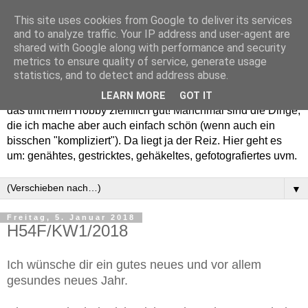
This site uses cookies from Google to deliver its services
and to analyze traffic. Your IP address and user-agent are
shared with Google along with performance and security
metrics to ensure quality of service, generate usage
statistics, and to detect and address abuse.
Willkommen in meinem "Wohnzimmer". Einfach und schön -
LEARN MORE
GOT IT
das trifft mein Hobby ziemlich gut! Manchmal sind die Dinge,
die ich mache aber auch einfach schön (wenn auch ein
bisschen "kompliziert"). Da liegt ja der Reiz. Hier geht es
um: genähtes, gestricktes, gehäkeltes, gefotografiertes uvm.
▼
Freitag, 5. Januar 2018
H54F/KW1/2018
Ich wünsche dir ein gutes neues und vor allem
gesundes neues Jahr.