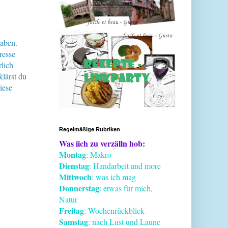
haben.
resse
lich
klärst du
iese
Regelmäßige Rubriken
Was iich zu verzälln hob:
Montag
: Makro
Dienstag
: Handarbeit and more
Mittwoch
: was ich mag
Donnerstag
: etwas für mich,
Natur
Freitag
: Wochenrückblick
Samstag
: nach Lust und Laune