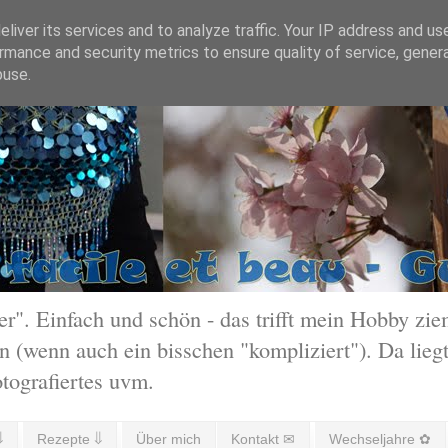
liver its services and to analyze traffic. Your IP address and us
rmance and security metrics to ensure quality of service, gene
buse.
 Einfach und schön - das trifft mein Hobby ziem
 (wenn auch ein bisschen "kompliziert"). Da liegt
otografiertes uvm.
⇓
Rezepte ⇓
Über mich
Kontakt ✉
Wechseljahre ✿