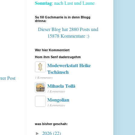
Sonntag
: nach Lust und Laune
Su fill Gschmarrie is in denn Blogg
drinna:
Dieser Blog hat 2880 Posts
und
15878 Kommentare :)
Wer hier Kommentiert
Hom ihrn Senf daderzugehm
Modewerkstatt Heike
Tschänsch
erer Post
1 Kommentare
Mihaela Toilă
1 Kommentare
Mongolian
1 Kommentare
was bisher geschah:
2026
(22)
►