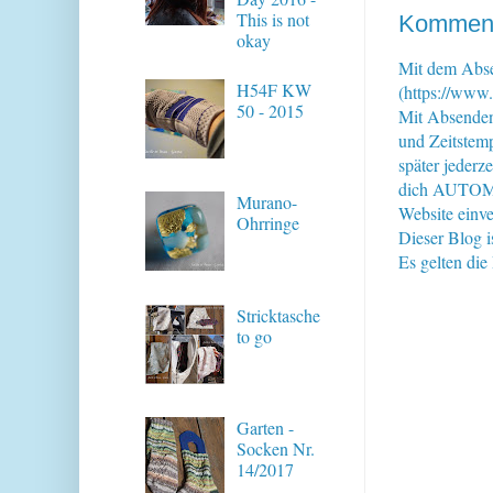
This is not
Kommenta
okay
Mit dem Abse
H54F KW
(https://www.
50 - 2015
Mit Absende
und Zeitstem
später jederz
dich AUTOMAT
Murano-
Website einve
Ohrringe
Dieser Blog i
Es gelten di
Stricktasche
to go
Garten -
Socken Nr.
14/2017