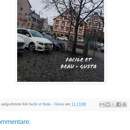
 aafgschriem foh
facile et beau - Gusta
um
11:13:00
ommentare: