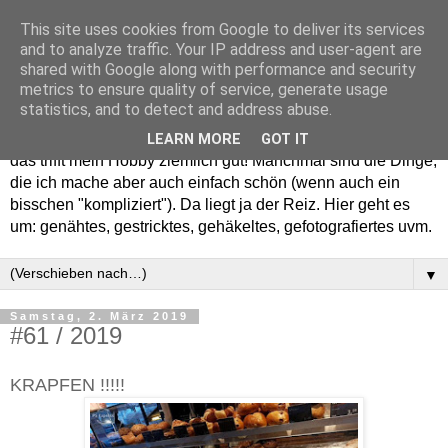
This site uses cookies from Google to deliver its services
and to analyze traffic. Your IP address and user-agent are
shared with Google along with performance and security
metrics to ensure quality of service, generate usage
statistics, and to detect and address abuse.
Willkommen in meinem "Wohnzimmer". Einfach und schön -
LEARN MORE
GOT IT
das trifft mein Hobby ziemlich gut! Manchmal sind die Dinge,
die ich mache aber auch einfach schön (wenn auch ein
bisschen "kompliziert"). Da liegt ja der Reiz. Hier geht es
um: genähtes, gestricktes, gehäkeltes, gefotografiertes uvm.
▼
Samstag, 2. März 2019
#61 / 2019
KRAPFEN !!!!!