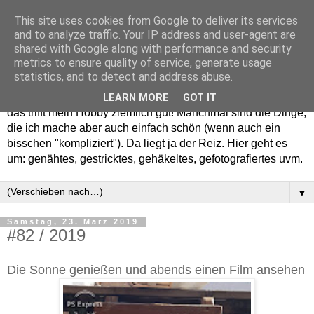
This site uses cookies from Google to deliver its services
and to analyze traffic. Your IP address and user-agent are
shared with Google along with performance and security
metrics to ensure quality of service, generate usage
statistics, and to detect and address abuse.
Willkommen in meinem "Wohnzimmer". Einfach und schön -
LEARN MORE
GOT IT
das trifft mein Hobby ziemlich gut! Manchmal sind die Dinge,
die ich mache aber auch einfach schön (wenn auch ein
bisschen "kompliziert"). Da liegt ja der Reiz. Hier geht es
um: genähtes, gestricktes, gehäkeltes, gefotografiertes uvm.
▼
Samstag, 23. März 2019
#82 / 2019
Die Sonne genießen und abends einen Film ansehen