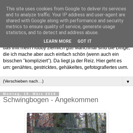
This site uses cookies from Google to deliver its services
and to analyze traffic. Your IP address and user-agent are
shared with Google along with performance and security
metrics to ensure quality of service, generate usage
statistics, and to detect and address abuse.
Willkommen in meinem "Wohnzimmer". Einfach und schön -
LEARN MORE
GOT IT
das trifft mein Hobby ziemlich gut! Manchmal sind die Dinge,
die ich mache aber auch einfach schön (wenn auch ein
bisschen "kompliziert"). Da liegt ja der Reiz. Hier geht es
um: genähtes, gestricktes, gehäkeltes, gefotografiertes uvm.
▼
Montag, 18. März 2019
Schwingbogen - Angekommen