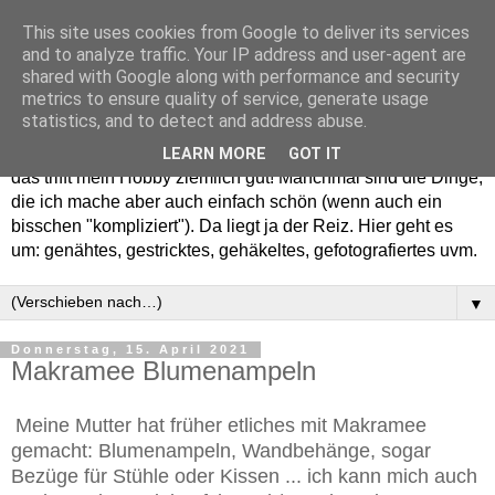
This site uses cookies from Google to deliver its services
and to analyze traffic. Your IP address and user-agent are
shared with Google along with performance and security
metrics to ensure quality of service, generate usage
statistics, and to detect and address abuse.
Willkommen in meinem "Wohnzimmer". Einfach und schön -
LEARN MORE
GOT IT
das trifft mein Hobby ziemlich gut! Manchmal sind die Dinge,
die ich mache aber auch einfach schön (wenn auch ein
bisschen "kompliziert"). Da liegt ja der Reiz. Hier geht es
um: genähtes, gestricktes, gehäkeltes, gefotografiertes uvm.
▼
Donnerstag, 15. April 2021
Makramee Blumenampeln
Meine Mutter hat früher etliches mit Makramee
gemacht: Blumenampeln, Wandbehänge, sogar
Bezüge für Stühle oder Kissen ... ich kann mich auch