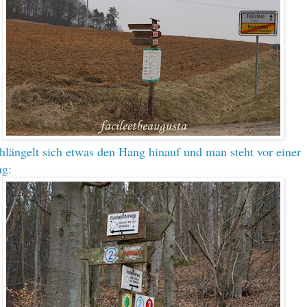
längelt sich etwas den Hang hinauf und man steht vor einer
ng: