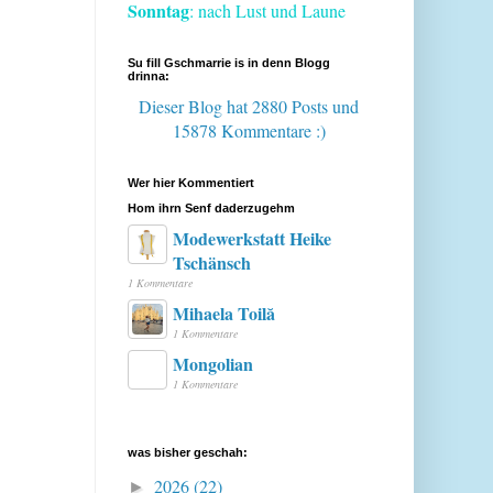
Sonntag
: nach Lust und Laune
Su fill Gschmarrie is in denn Blogg
drinna:
Dieser Blog hat 2880 Posts
und
15878 Kommentare :)
Wer hier Kommentiert
Hom ihrn Senf daderzugehm
Modewerkstatt Heike
Tschänsch
1 Kommentare
Mihaela Toilă
1 Kommentare
Mongolian
1 Kommentare
was bisher geschah:
2026
(22)
►