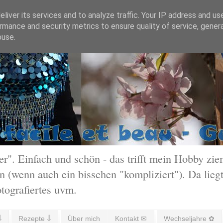
liver its services and to analyze traffic. Your IP address and us
rmance and security metrics to ensure quality of service, gene
buse.
 Einfach und schön - das trifft mein Hobby ziem
 (wenn auch ein bisschen "kompliziert"). Da liegt
otografiertes uvm.
⇓
Rezepte ⇓
Über mich
Kontakt ✉
Wechseljahre ✿