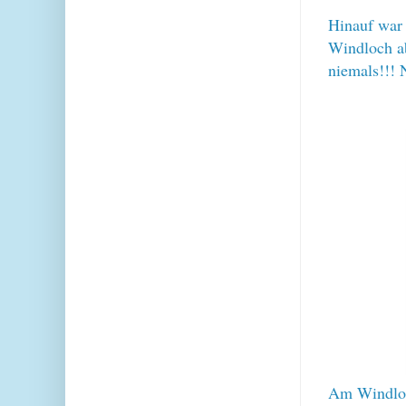
Hinauf war 
Windloch ab
niemals!!! 
Am Windloch