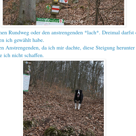
en Rundweg oder den anstrengenden *lach*. Dreimal darfst
en ich gewählt habe.
en Anstrengenden, da ich mir dachte, diese Steigung herunter
 ich nicht schaffen.