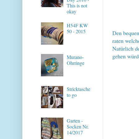
This is not
okay
H54F KW
50 - 2015
Den bequem
raten welch
Natürlich d
gehen würde
Murano-
Ohrringe
Stricktasche
to go
Garten -
Socken Nr.
14/2017