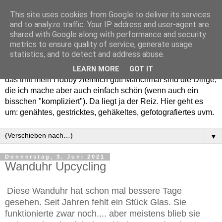
This site uses cookies from Google to deliver its services
and to analyze traffic. Your IP address and user-agent are
shared with Google along with performance and security
metrics to ensure quality of service, generate usage
statistics, and to detect and address abuse.
Willkommen in meinem "Wohnzimmer". Einfach und schön -
LEARN MORE
GOT IT
das trifft mein Hobby ziemlich gut! Manchmal sind die Dinge,
die ich mache aber auch einfach schön (wenn auch ein
bisschen "kompliziert"). Da liegt ja der Reiz. Hier geht es
um: genähtes, gestricktes, gehäkeltes, gefotografiertes uvm.
▼
Donnerstag, 3. Juni 2021
Wanduhr Upcycling
Diese Wanduhr hat schon mal bessere Tage
gesehen. Seit Jahren fehlt ein Stück Glas. Sie
funktionierte zwar noch.... aber meistens blieb sie