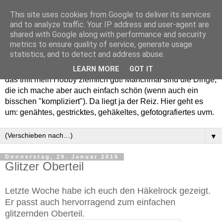
This site uses cookies from Google to deliver its services
and to analyze traffic. Your IP address and user-agent are
shared with Google along with performance and security
metrics to ensure quality of service, generate usage
statistics, and to detect and address abuse.
Willkommen in meinem "Wohnzimmer". Einfach und schön -
LEARN MORE
GOT IT
das trifft mein Hobby ziemlich gut! Manchmal sind die Dinge,
die ich mache aber auch einfach schön (wenn auch ein
bisschen "kompliziert"). Da liegt ja der Reiz. Hier geht es
um: genähtes, gestricktes, gehäkeltes, gefotografiertes uvm.
▼
Donnerstag, 29. Januar 2015
Glitzer Oberteil
Letzte Woche habe ich euch den Häkelrock gezeigt.
Er passt auch hervorragend zum einfachen
glitzernden Oberteil.