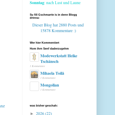
Sonntag
: nach Lust und Laune
Su fill Gschmarrie is in denn Blogg
drinna:
Dieser Blog hat 2880 Posts
und
15878 Kommentare :)
Wer hier Kommentiert
Hom ihrn Senf daderzugehm
Modewerkstatt Heike
Tschänsch
1 Kommentare
Mihaela Toilă
1 Kommentare
Mongolian
1 Kommentare
anz
was bisher geschah:
2026
(22)
►