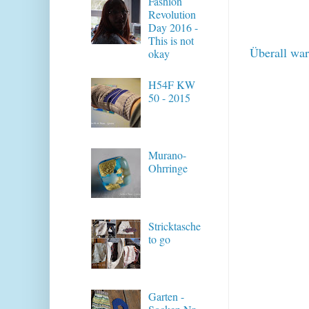
Fashion
Revolution
Day 2016 -
This is not
Überall wa
okay
H54F KW
50 - 2015
Murano-
Ohrringe
Stricktasche
to go
Garten -