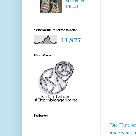
Socken Nr.
14/2017
Seitenaufrufe letzte Woche
11,927
Blog-Karte
Follower
Die Tage vo
anders als 