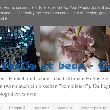
liver its services and to analyze traffic. Your IP address and us
rmance and security metrics to ensure quality of service, gene
buse.
 Einfach und schön - das trifft mein Hobby ziem
 (wenn auch ein bisschen "kompliziert"). Da liegt
otografiertes uvm.
⇓
Rezepte ⇓
Über mich
Kontakt ✉
Wechseljahre ✿