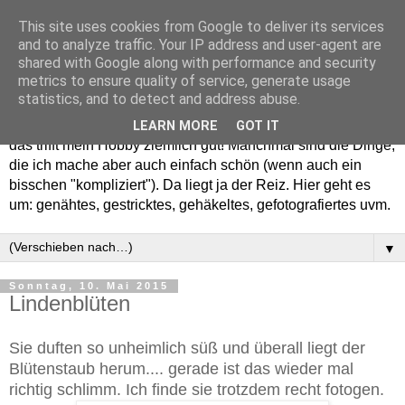
This site uses cookies from Google to deliver its services
and to analyze traffic. Your IP address and user-agent are
shared with Google along with performance and security
metrics to ensure quality of service, generate usage
statistics, and to detect and address abuse.
Willkommen in meinem "Wohnzimmer". Einfach und schön -
LEARN MORE
GOT IT
das trifft mein Hobby ziemlich gut! Manchmal sind die Dinge,
die ich mache aber auch einfach schön (wenn auch ein
bisschen "kompliziert"). Da liegt ja der Reiz. Hier geht es
um: genähtes, gestricktes, gehäkeltes, gefotografiertes uvm.
▼
Sonntag, 10. Mai 2015
Lindenblüten
Sie duften so unheimlich süß und überall liegt der
Blütenstaub herum.... gerade ist das wieder mal
richtig schlimm. Ich finde sie trotzdem recht fotogen.