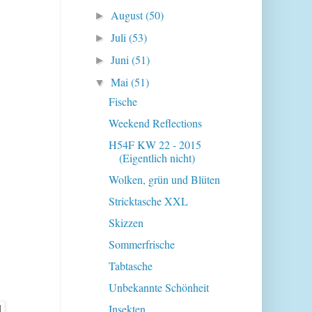
August
(50)
►
Juli
(53)
►
Juni
(51)
►
Mai
(51)
▼
Fische
Weekend Reflections
H54F KW 22 - 2015
(Eigentlich nicht)
Wolken, grün und Blüten
Stricktasche XXL
Skizzen
Sommerfrische
Tabtasche
Unbekannte Schönheit
Insekten