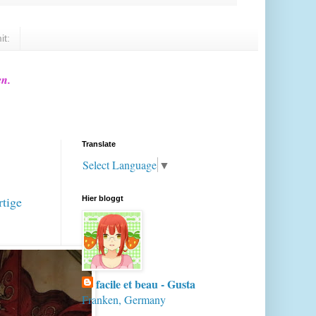
it:
en.
Translate
Select Language
▼
rtige
Hier bloggt
facile et beau - Gusta
Franken, Germany