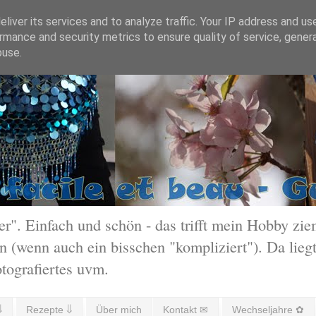
liver its services and to analyze traffic. Your IP address and us
rmance and security metrics to ensure quality of service, gene
buse.
 Einfach und schön - das trifft mein Hobby ziem
 (wenn auch ein bisschen "kompliziert"). Da liegt
otografiertes uvm.
⇓
Rezepte ⇓
Über mich
Kontakt ✉
Wechseljahre ✿