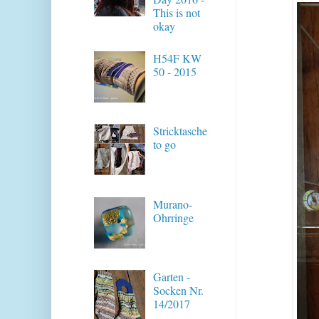
This is not
okay
H54F KW
50 - 2015
Stricktasche
to go
Murano-
Ohrringe
Garten -
Socken Nr.
14/2017