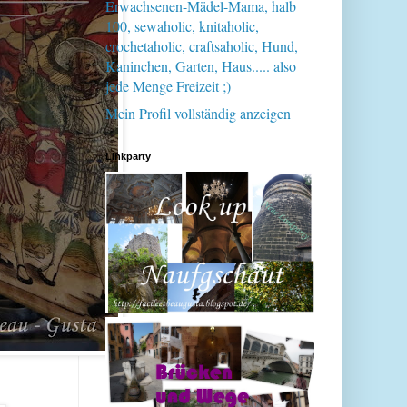
Erwachsenen-Mädel-Mama, halb
100, sewaholic, knitaholic,
crochetaholic, craftsaholic, Hund,
Kaninchen, Garten, Haus..... also
jede Menge Freizeit ;)
Mein Profil vollständig anzeigen
Linkparty