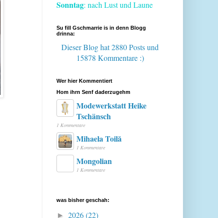
Sonntag
: nach Lust und Laune
Su fill Gschmarrie is in denn Blogg
drinna:
Dieser Blog hat 2880 Posts
und
15878 Kommentare :)
Wer hier Kommentiert
Hom ihrn Senf daderzugehm
Modewerkstatt Heike
Tschänsch
1 Kommentare
Mihaela Toilă
1 Kommentare
Mongolian
1 Kommentare
was bisher geschah:
2026
(22)
►