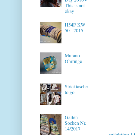
This is not
okay
H54F KW
50 - 2015
Murano-
Ohrringe
Stricktasche
to go
Garten -
Socken Nr.
14/2017
mächtige L