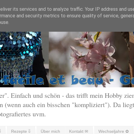
liver its services and to analyze traffic. Your IP address and us
rmance and security metrics to ensure quality of service, gene
buse.
 Einfach und schön - das trifft mein Hobby ziem
 (wenn auch ein bisschen "kompliziert"). Da liegt
otografiertes uvm.
⇓
Rezepte ⇓
Über mich
Kontakt ✉
Wechseljahre ✿