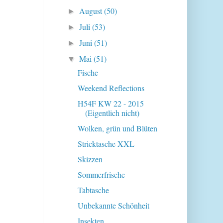
August
(50)
►
Juli
(53)
►
Juni
(51)
►
Mai
(51)
▼
Fische
Weekend Reflections
H54F KW 22 - 2015
(Eigentlich nicht)
Wolken, grün und Blüten
Stricktasche XXL
Skizzen
Sommerfrische
Tabtasche
Unbekannte Schönheit
Insekten