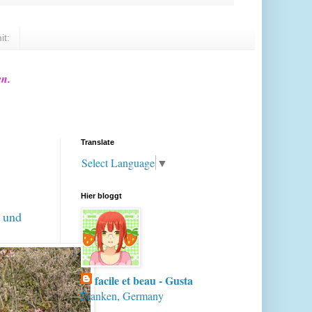
it:
en.
Translate
Select Language
▼
Hier bloggt
n und
facile et beau - Gusta
Franken, Germany