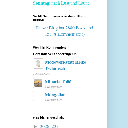
Sonntag
: nach Lust und Laune
Su fill Gschmarrie is in denn Blogg
drinna:
Dieser Blog hat 2880 Posts
und
15878 Kommentare :)
Wer hier Kommentiert
Hom ihrn Senf daderzugehm
Modewerkstatt Heike
Tschänsch
1 Kommentare
Mihaela Toilă
1 Kommentare
Mongolian
1 Kommentare
was bisher geschah:
2026
(22)
►