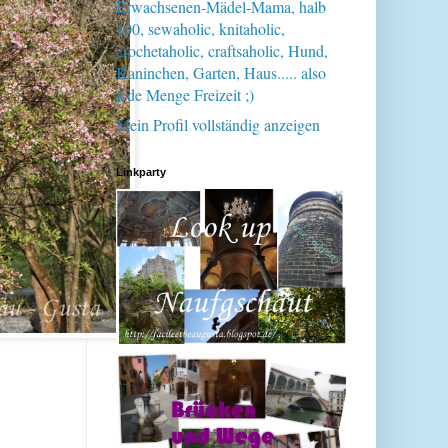
Erwachsenen-Mädel-Mama, halb
100, sewaholic, knitaholic,
crochetaholic, craftsaholic, Hund,
Kaninchen, Garten, Haus..... also
jede Menge Freizeit ;)
Mein Profil vollständig anzeigen
Linkparty