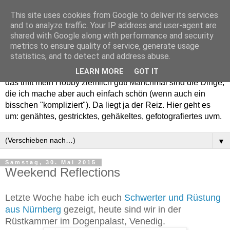
This site uses cookies from Google to deliver its services
and to analyze traffic. Your IP address and user-agent are
shared with Google along with performance and security
metrics to ensure quality of service, generate usage
statistics, and to detect and address abuse.
Willkommen in meinem "Wohnzimmer". Einfach und schön -
LEARN MORE
GOT IT
das trifft mein Hobby ziemlich gut! Manchmal sind die Dinge,
die ich mache aber auch einfach schön (wenn auch ein
bisschen "kompliziert"). Da liegt ja der Reiz. Hier geht es
um: genähtes, gestricktes, gehäkeltes, gefotografiertes uvm.
▼
Samstag, 30. Mai 2015
Weekend Reflections
Letzte Woche habe ich euch
Schwerter und Rüstung
aus Nürnberg
gezeigt, heute sind wir in der
Rüstkammer im Dogenpalast, Venedig.