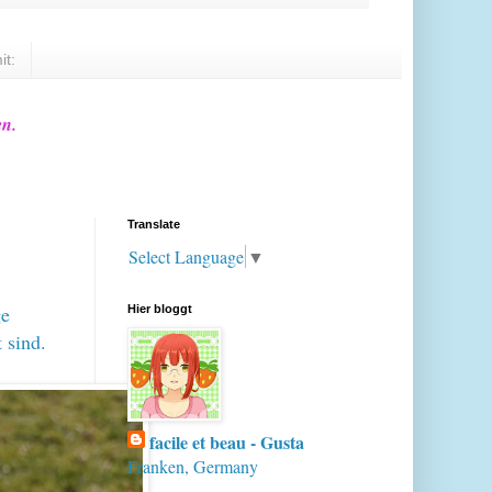
it:
en.
Translate
Select Language
▼
ge
Hier bloggt
 sind.
facile et beau - Gusta
Franken, Germany