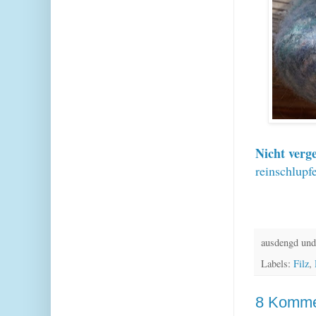
Nicht verg
reinschlupf
ausdengd und
Labels:
Filz
,
8 Komme