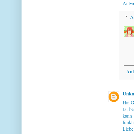
Antwo
A
Ant
Unk
Hai G
Ja, b
kann 
funkti
Liebe