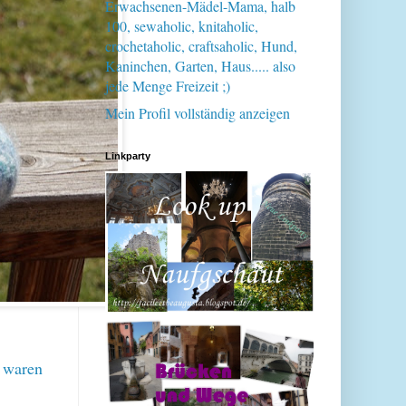
Erwachsenen-Mädel-Mama, halb
100, sewaholic, knitaholic,
crochetaholic, craftsaholic, Hund,
Kaninchen, Garten, Haus..... also
jede Menge Freizeit ;)
Mein Profil vollständig anzeigen
Linkparty
r waren