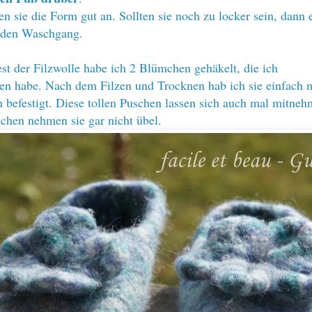
 sie die Form gut an. Sollten sie noch zu locker sein, dann 
 den Waschgang.
t der Filzwolle habe ich 2 Blümchen gehäkelt, die ich
n habe. Nach dem Filzen und Trocknen hab ich sie einfach m
n befestigt. Diese tollen Puschen lassen sich auch mal mitneh
chen nehmen sie gar nicht übel.