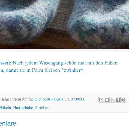
essen
: Nach jedem Waschgang schön mal mit den Füßen
en, damit sie in Form bleiben *zwinker*.
 aafgschriem foh
facile et beau - Gusta
um
07:00:00
Häkeln
,
Hausschuhe
,
Stricken
ntare: