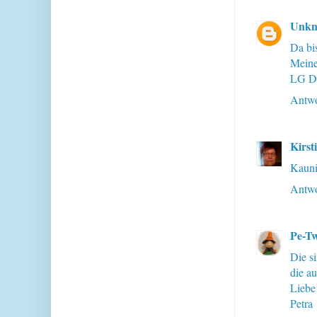
Unk
Da bis
Meine
LG Do
Antwo
Kirsti
Kauni
Antwo
Pe-Tw
Die si
die a
Liebe
Petra