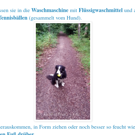
Waschmaschine
Flüssigwaschmittel
sen sie in die
mit
und 
Tennisbällen
(
gesammelt vom Hund
).
rauskommen, in Form ziehen oder noch besser so feucht wie
den Fuß drüber
.