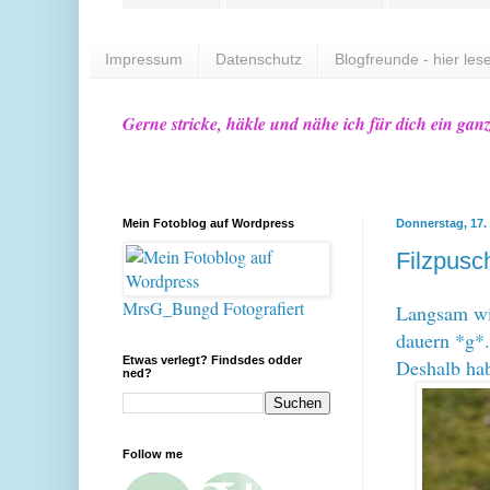
Impressum
Datenschutz
Blogfreunde - hier lese
Gerne stricke, häkle und nähe ich für dich ein gan
Mein Fotoblog auf Wordpress
Donnerstag, 17.
Filzpusc
MrsG_Bungd Fotografiert
Langsam wir
dauern *g*.
Etwas verlegt? Findsdes odder
Deshalb ha
ned?
Follow me