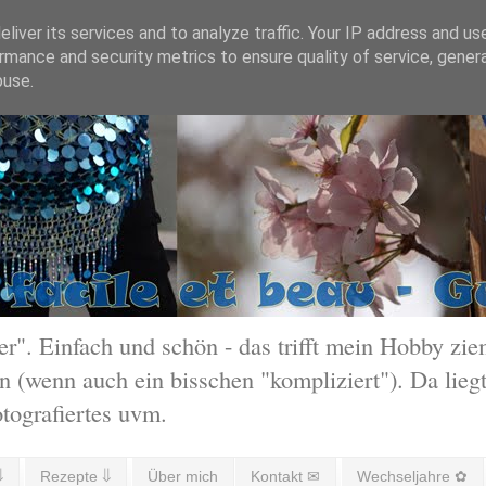
liver its services and to analyze traffic. Your IP address and us
rmance and security metrics to ensure quality of service, gene
buse.
 Einfach und schön - das trifft mein Hobby ziem
 (wenn auch ein bisschen "kompliziert"). Da liegt
otografiertes uvm.
⇓
Rezepte ⇓
Über mich
Kontakt ✉
Wechseljahre ✿