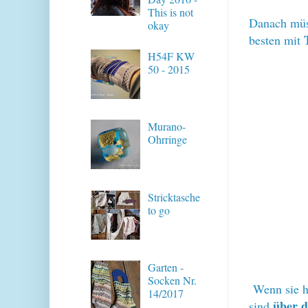
This is not
Danach müs
okay
besten mit
H54F KW
50 - 2015
Murano-
Ohrringe
Stricktasche
to go
Garten -
Socken Nr.
Wenn sie he
14/2017
über 
sind