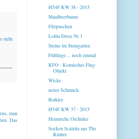
H54F KW 38 - 2015
Maulbeerbaum
Filzpuschen
Lolita Dress Nr 1
r sieht
Steine im Steingarten
Füßlinge ... noch einmal
KFO - Komisches Flug-
Objekt
Wicke
neuer Schmuck
Rotklee
H54F KW 37 - 2015
gens, man
Heimische Orchidee
eben. Das
Socken Scaletta aus The
Knitter