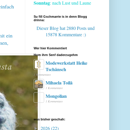
Sonntag
: nach Lust und Laune
einfach
Su fill Gschmarrie is in denn Blogg
drinna:
Dieser Blog hat 2880 Posts
und
15878 Kommentare :)
it ein
men,
Wer hier Kommentiert
Hom ihrn Senf daderzugehm
Modewerkstatt Heike
Tschänsch
1 Kommentare
Mihaela Toilă
1 Kommentare
Mongolian
1 Kommentare
was bisher geschah:
2026
(22)
►