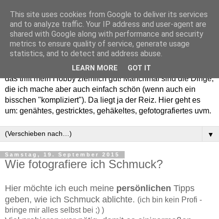
This site uses cookies from Google to deliver its services
and to analyze traffic. Your IP address and user-agent are
shared with Google along with performance and security
metrics to ensure quality of service, generate usage
statistics, and to detect and address abuse.
Willkommen in meinem "Wohnzimmer". Einfach und schön -
LEARN MORE
GOT IT
das trifft mein Hobby ziemlich gut! Manchmal sind die Dinge,
die ich mache aber auch einfach schön (wenn auch ein
bisschen "kompliziert"). Da liegt ja der Reiz. Hier geht es
um: genähtes, gestricktes, gehäkeltes, gefotografiertes uvm.
▼
Samstag, 19. September 2015
Wie fotografiere ich Schmuck?
Hier möchte ich euch meine
persönlichen
Tipps
geben, wie ich Schmuck ablichte.
(ich bin kein Profi -
bringe mir alles selbst bei ;) )