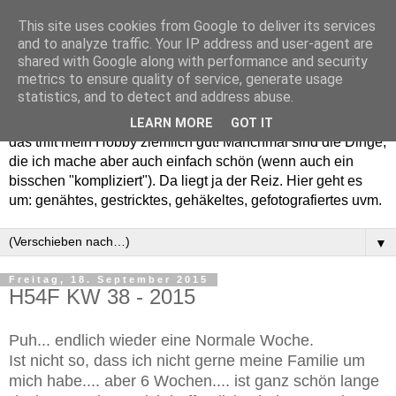
This site uses cookies from Google to deliver its services
and to analyze traffic. Your IP address and user-agent are
shared with Google along with performance and security
metrics to ensure quality of service, generate usage
statistics, and to detect and address abuse.
Willkommen in meinem "Wohnzimmer". Einfach und schön -
LEARN MORE
GOT IT
das trifft mein Hobby ziemlich gut! Manchmal sind die Dinge,
die ich mache aber auch einfach schön (wenn auch ein
bisschen "kompliziert"). Da liegt ja der Reiz. Hier geht es
um: genähtes, gestricktes, gehäkeltes, gefotografiertes uvm.
▼
Freitag, 18. September 2015
H54F KW 38 - 2015
Puh... endlich wieder eine Normale Woche.
Ist nicht so, dass ich nicht gerne meine Familie um
mich habe.... aber 6 Wochen.... ist ganz schön lange