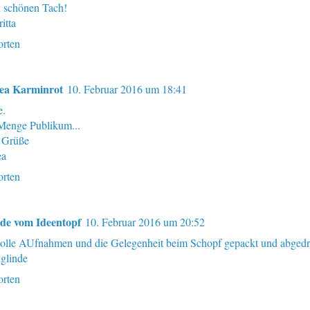
 schönen Tach!
itta
rten
ea Karminrot
10. Februar 2016 um 18:41
e.
Menge Publikum...
 Grüße
ea
rten
nde vom Ideentopf
10. Februar 2016 um 20:52
tolle AUfnahmen und die Gelegenheit beim Schopf gepackt und abgedr
glinde
rten