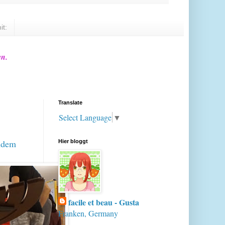
it:
en.
Translate
Select Language
▼
chdem
Hier bloggt
facile et beau - Gusta
Franken, Germany