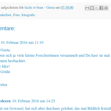
 aafgschriem foh
facile et beau - Gusta
um
07:30:00
nderfoot
,
Foto
,
fotografie
ntare:
10. Februar 2016 um 11:19
 Gusta,
ben sich ja viele kleine Forscher/innen versammelt und Du hast sie mal
unten beobachtet.
e Idee!
 Grüße
rten
edeern
10. Februar 2016 um 14:25
r ein Gewusel, hat sich aber durchaus gelohnt, das mal Bildlich festzuha