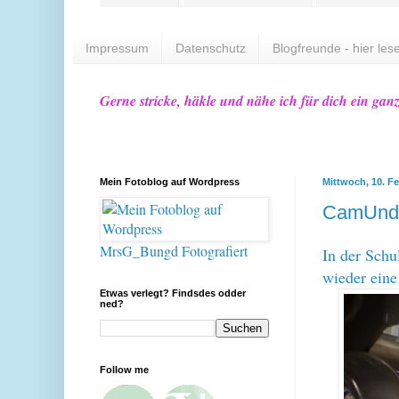
Impressum
Datenschutz
Blogfreunde - hier lese
Gerne stricke, häkle und nähe ich für dich ein gan
Mein Fotoblog auf Wordpress
Mittwoch, 10. F
CamUnde
MrsG_Bungd Fotografiert
In der Schu
wieder eine
Etwas verlegt? Findsdes odder
ned?
Follow me