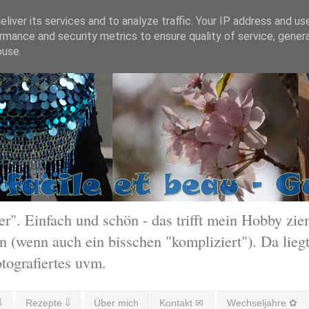
liver its services and to analyze traffic. Your IP address and us
rmance and security metrics to ensure quality of service, gene
buse.
 Einfach und schön - das trifft mein Hobby ziem
 (wenn auch ein bisschen "kompliziert"). Da liegt
otografiertes uvm.
⇓
Rezepte ⇓
Über mich
Kontakt ✉
Wechseljahre ✿