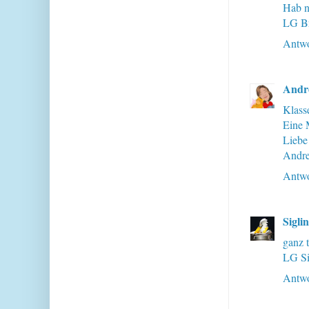
Hab n
LG Br
Antwo
Andr
Klass
Eine 
Liebe
Andr
Antwo
Sigli
ganz 
LG Si
Antwo