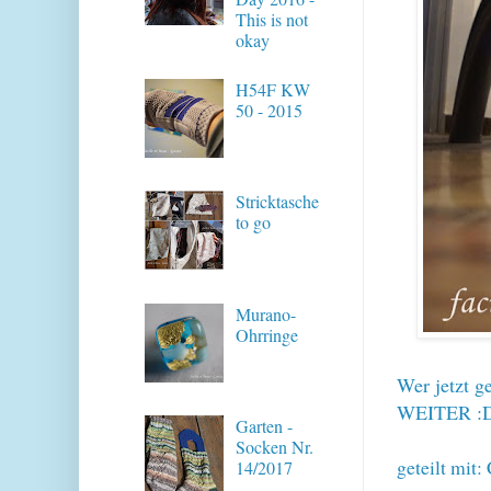
This is not
okay
H54F KW
50 - 2015
Stricktasche
to go
Murano-
Ohrringe
Wer jetzt g
WEITER
:
Garten -
Socken Nr.
geteilt mit:
14/2017