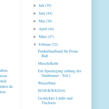
Juli
(39)
►
Juni
(44)
►
Mai
(36)
►
April
(44)
►
März
(47)
►
Februar
(52)
▼
Punktehaarband für Prom-
Ball
Muschelkette
haben.
Ein Spaziergang entlang der
Stadtmauer - Teil 1
resse
lich
Wasserblau
klärst du
H54F/KW8/2016
iese
Gestrickter Läufer und
Tischsets