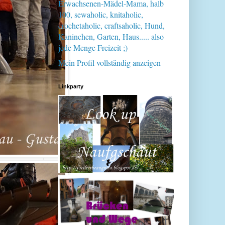
Erwachsenen-Mädel-Mama, halb
100, sewaholic, knitaholic,
crochetaholic, craftsaholic, Hund,
Kaninchen, Garten, Haus..... also
jede Menge Freizeit ;)
Mein Profil vollständig anzeigen
Linkparty