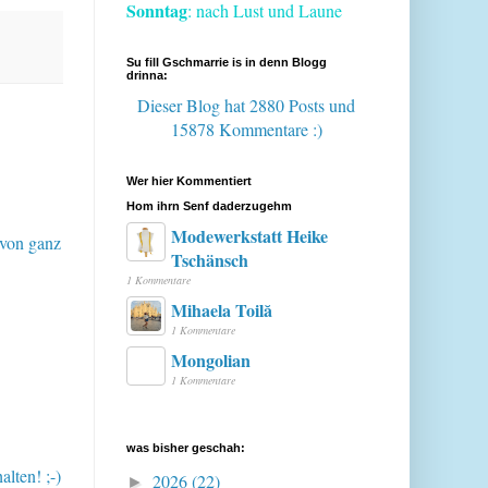
Sonntag
: nach Lust und Laune
Su fill Gschmarrie is in denn Blogg
drinna:
Dieser Blog hat 2880 Posts
und
15878 Kommentare :)
Wer hier Kommentiert
Hom ihrn Senf daderzugehm
Modewerkstatt Heike
 von ganz
Tschänsch
1 Kommentare
Mihaela Toilă
1 Kommentare
Mongolian
1 Kommentare
was bisher geschah:
lten! ;-)
2026
(22)
►