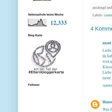
ausdengd und
Labels:
camu
Seitenaufrufe letzte Woche
12,333
4 Komme
Blog-Karte
moni
Liebe
da ha
weit 
Klass
Liebe
moni
Antwo
Follower
Hans
Was fü