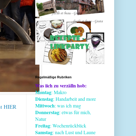
Regelmäßige Rubriken
Was iich zu verzälln hob:
Montag
: Makro
Dienstag
: Handarbeit and more
Mittwoch
: was ich mag
st
HIER
Donnerstag
: etwas für mich,
Natur
Freitag
: Wochenrückblick
Samstag
: nach Lust und Laune