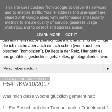
This site uses cookies from Google to deliver its services
and to analyze traffic. Your IP address and user-agent are
shared with Google along with performance and security
metrics to ensure quality of service, generate usage
statistics, and to detect and address abuse.
Willkommen in meinem "Wohnzimmer". Einfach und schön -
LEARN MORE
GOT IT
das trifft mein Hobby ziemlich gut! Manchmal sind die Dinge,
die ich mache aber auch einfach schön (wenn auch ein
bisschen "kompliziert"). Da liegt ja der Reiz. Hier geht es
um: genähtes, gestricktes, gehäkeltes, gefotografiertes uvm.
▼
Freitag, 10. März 2017
H54F/KW10/2017
Was mich diese Woche glücklich gemacht hat:
1. Ein Besuch auf dem Trempelmarkt / Trödelmarkt /