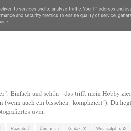
liver its services and to analyze traffic. Your IP address and us
rmance and security metrics to ensure quality of service, gene
buse.
 Einfach und schön - das trifft mein Hobby ziem
 (wenn auch ein bisschen "kompliziert"). Da liegt
otografiertes uvm.
⇓
Rezepte ⇓
Über mich
Kontakt ✉
Wechseljahre ✿