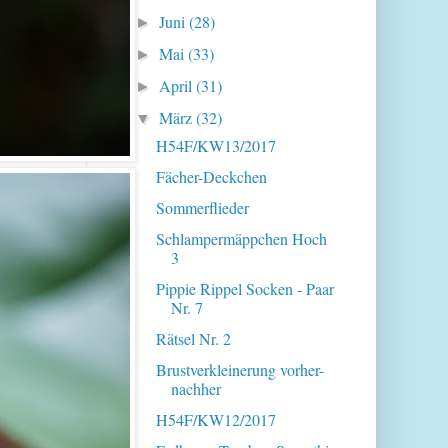
Juni
(28)
►
Mai
(33)
►
April
(31)
►
März
(32)
▼
H54F/KW13/2017
Fächer-Deckchen
Sommerflieder
Schlampermäppchen Hoch
3
Pippie Rippel Socken - Paar
Nr. 7
Rätsel Nr. 2
Brustverkleinerung vorher-
nachher
H54F/KW12/2017