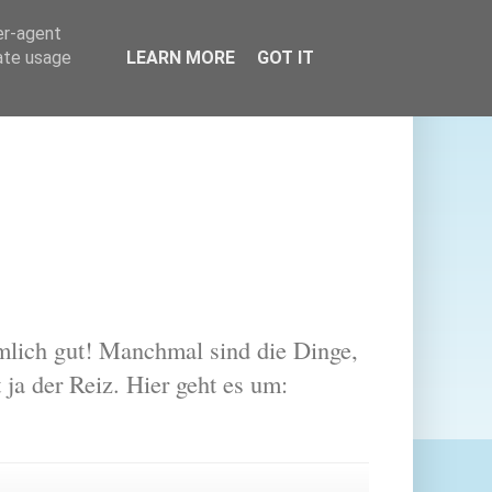
er-agent
rate usage
LEARN MORE
GOT IT
lich gut! Manchmal sind die Dinge,
 ja der Reiz. Hier geht es um: