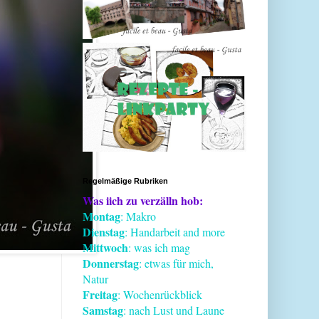
Regelmäßige Rubriken
Was iich zu verzälln hob:
Montag
: Makro
Dienstag
: Handarbeit and more
Mittwoch
: was ich mag
Donnerstag
: etwas für mich,
Natur
Freitag
: Wochenrückblick
Samstag
: nach Lust und Laune