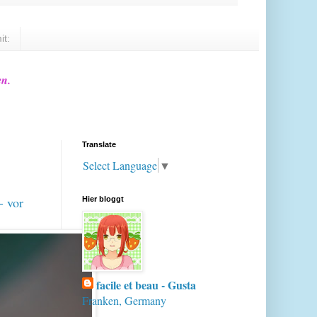
it:
en.
Translate
Select Language
▼
- vor
Hier bloggt
facile et beau - Gusta
Franken, Germany