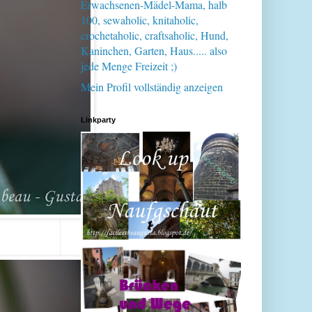
Erwachsenen-Mädel-Mama, halb
100, sewaholic, knitaholic,
crochetaholic, craftsaholic, Hund,
Kaninchen, Garten, Haus..... also
jede Menge Freizeit ;)
Mein Profil vollständig anzeigen
Linkparty