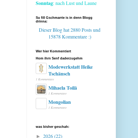
Sonntag
: nach Lust und Laune
Su fill Gschmarrie is in denn Blogg
drinna:
Dieser Blog hat 2880 Posts
und
15878 Kommentare :)
Wer hier Kommentiert
Hom ihrn Senf daderzugehm
Modewerkstatt Heike
Tschänsch
1 Kommentare
Mihaela Toilă
1 Kommentare
Mongolian
1 Kommentare
was bisher geschah:
2026
(22)
►