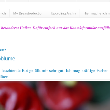
 ich
My Breastreduction
Upcycling Archiv
Hier mache ich m
z besonderes Unikat. Dafür einfach nur das Kontaktformular ausfüll
 2017
oblume
 leuchtende Rot gefällt mir sehr gut. Ich mag kräftige Farben 
lüten.