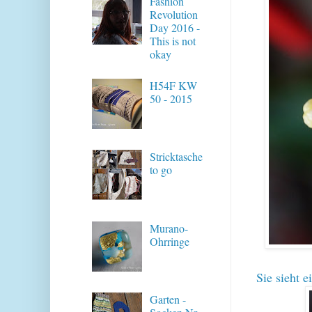
Fashion
Revolution
Day 2016 -
This is not
okay
H54F KW
50 - 2015
Stricktasche
to go
Murano-
Ohrringe
Sie sieht e
Garten -