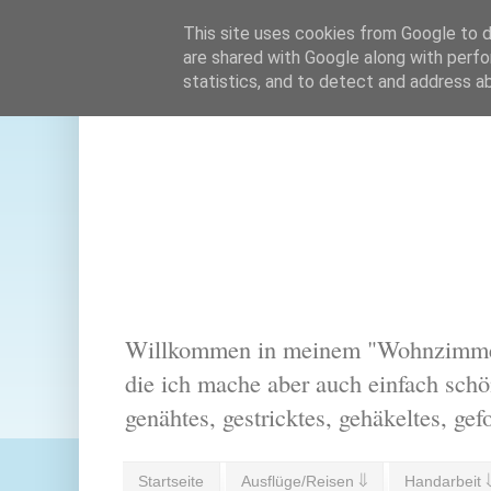
This site uses cookies from Google to de
are shared with Google along with perfo
statistics, and to detect and address a
Willkommen in meinem "Wohnzimmer".
die ich mache aber auch einfach schön
genähtes, gestricktes, gehäkeltes, gef
Startseite
Ausflüge/Reisen ⇓
Handarbeit 