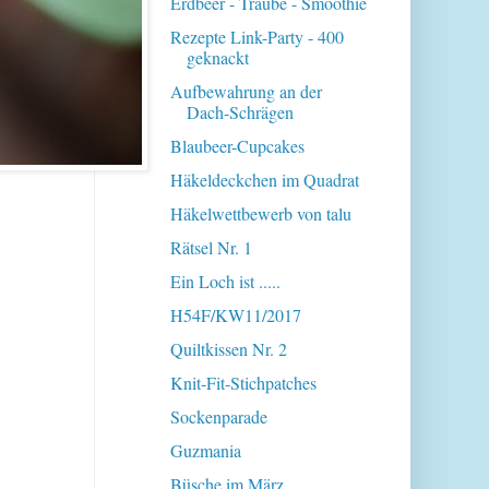
Erdbeer - Traube - Smoothie
Rezepte Link-Party - 400
geknackt
Aufbewahrung an der
Dach-Schrägen
Blaubeer-Cupcakes
Häkeldeckchen im Quadrat
Häkelwettbewerb von talu
Rätsel Nr. 1
Ein Loch ist .....
H54F/KW11/2017
Quiltkissen Nr. 2
Knit-Fit-Stichpatches
Sockenparade
Guzmania
Büsche im März