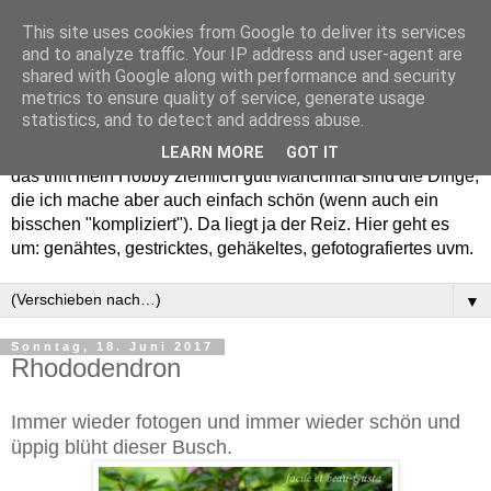
This site uses cookies from Google to deliver its services
and to analyze traffic. Your IP address and user-agent are
shared with Google along with performance and security
metrics to ensure quality of service, generate usage
statistics, and to detect and address abuse.
Willkommen in meinem "Wohnzimmer". Einfach und schön -
LEARN MORE
GOT IT
das trifft mein Hobby ziemlich gut! Manchmal sind die Dinge,
die ich mache aber auch einfach schön (wenn auch ein
bisschen "kompliziert"). Da liegt ja der Reiz. Hier geht es
um: genähtes, gestricktes, gehäkeltes, gefotografiertes uvm.
▼
Sonntag, 18. Juni 2017
Rhododendron
Immer wieder fotogen und immer wieder schön und
üppig blüht dieser Busch.