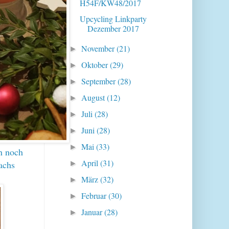
H54F/KW48/2017
Upcycling Linkparty
Dezember 2017
November
(21)
►
Oktober
(29)
►
September
(28)
►
August
(12)
►
Juli
(28)
►
Juni
(28)
►
Mai
(33)
►
n noch
April
(31)
achs
►
März
(32)
►
Februar
(30)
►
Januar
(28)
►