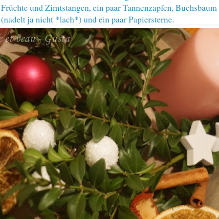
 Früchte und Zimtstangen, ein paar Tannenzapfen, Buchsbaum
nadelt ja nicht *lach*) und ein paar Papiersterne.