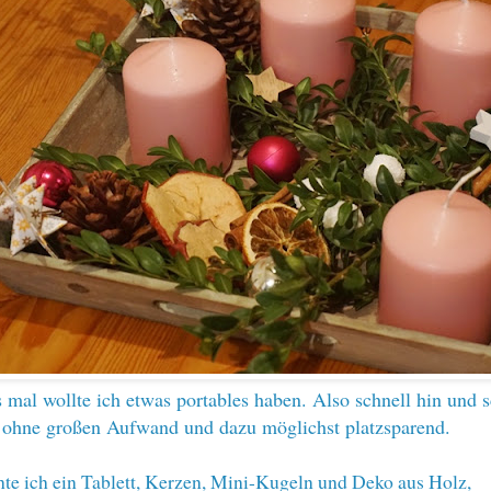
 mal wollte ich etwas portables haben. Also schnell hin und s
 ohne großen Aufwand und dazu möglichst platzsparend.
te ich ein Tablett, Kerzen, Mini-Kugeln und Deko aus Holz,