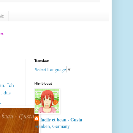
it:
en.
Translate
Select Language
▼
en. Ich
Hier bloggt
. das
.
facile et beau - Gusta
Franken, Germany