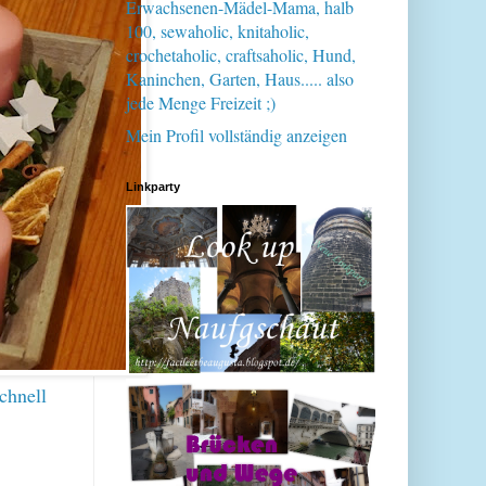
Erwachsenen-Mädel-Mama, halb
100, sewaholic, knitaholic,
crochetaholic, craftsaholic, Hund,
Kaninchen, Garten, Haus..... also
jede Menge Freizeit ;)
Mein Profil vollständig anzeigen
Linkparty
chnell