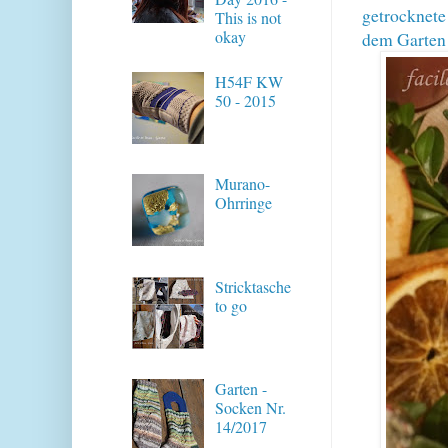
getrocknete
This is not
okay
dem Garten (
H54F KW
50 - 2015
Murano-
Ohrringe
Stricktasche
to go
Garten -
Socken Nr.
14/2017