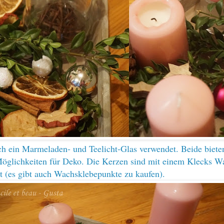
ch ein Marmeladen- und Teelicht-Glas verwendet. Beide biete
öglichkeiten für Deko. Die Kerzen sind mit einem Klecks W
t (es gibt auch Wachsklebepunkte zu kaufen).