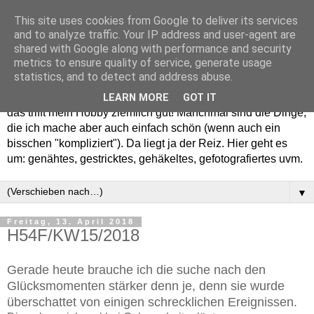
This site uses cookies from Google to deliver its services
and to analyze traffic. Your IP address and user-agent are
shared with Google along with performance and security
metrics to ensure quality of service, generate usage
statistics, and to detect and address abuse.
Willkommen in meinem "Wohnzimmer". Einfach und schön -
LEARN MORE
GOT IT
das trifft mein Hobby ziemlich gut! Manchmal sind die Dinge,
die ich mache aber auch einfach schön (wenn auch ein
bisschen "kompliziert"). Da liegt ja der Reiz. Hier geht es
um: genähtes, gestricktes, gehäkeltes, gefotografiertes uvm.
▼
Freitag, 13. April 2018
H54F/KW15/2018
Gerade heute brauche ich die suche nach den
Glücksmomenten stärker denn je, denn sie wurde
überschattet von einigen schrecklichen Ereignissen.