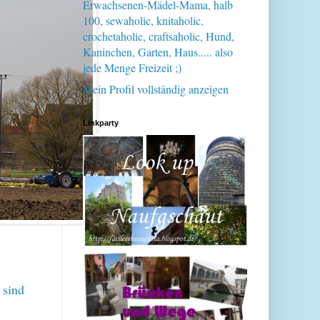
Erwachsenen-Mädel-Mama, halb
100, sewaholic, knitaholic,
crochetaholic, craftsaholic, Hund,
Kaninchen, Garten, Haus..... also
jede Menge Freizeit ;)
Mein Profil vollständig anzeigen
Linkparty
 sind