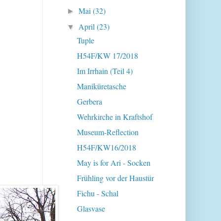
Mai
(32)
►
April
(23)
▼
Tuple
H54F/KW 17/2018
Im Irrhain (Teil 4)
Maniküretasche
Gerbera
Wehrkirche in Kraftshof
Museum-Reflection
H54F/KW16/2018
May is for Ari - Socken
Frühling vor der Haustür
Fichu - Schal
Glasvase