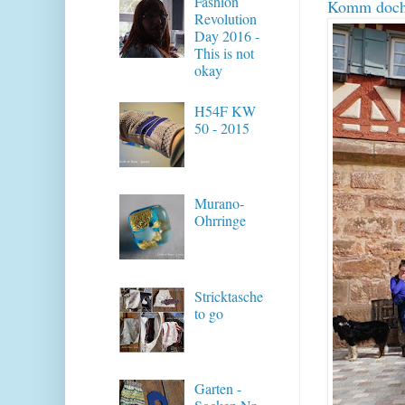
Fashion
Komm doch
Revolution
Day 2016 -
This is not
okay
H54F KW
50 - 2015
Murano-
Ohrringe
Stricktasche
to go
Garten -