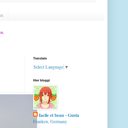
it:
en.
Translate
Select Language
▼
Hier bloggt
facile et beau - Gusta
Franken, Germany