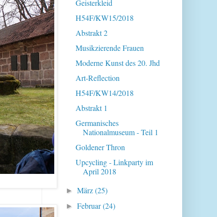
Geisterkleid
H54F/KW15/2018
Abstrakt 2
Musikzierende Frauen
Moderne Kunst des 20. Jhd
Art-Reflection
H54F/KW14/2018
Abstrakt 1
Germanisches
Nationalmuseum - Teil 1
Goldener Thron
Upcycling - Linkparty im
April 2018
März
(25)
►
Februar
(24)
►