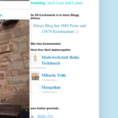
Sonntag
: nach Lust und Laune
r.
Su fill Gschmarrie is in denn Blogg
drinna:
Dieser Blog hat 2880 Posts
und
15878 Kommentare :)
Wer hier Kommentiert
Hom ihrn Senf daderzugehm
Modewerkstatt Heike
Tschänsch
1 Kommentare
Mihaela Toilă
1 Kommentare
Mongolian
1 Kommentare
was bisher geschah:
2026
(22)
►