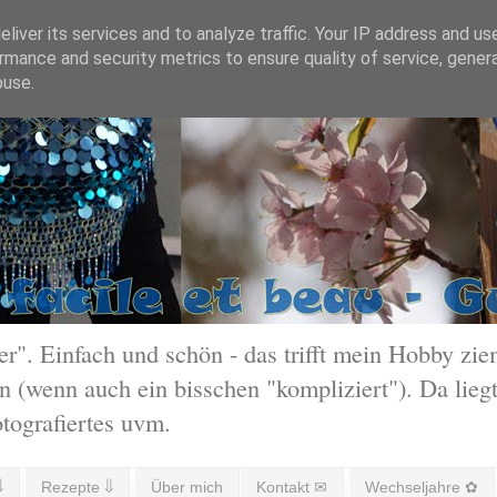
liver its services and to analyze traffic. Your IP address and us
rmance and security metrics to ensure quality of service, gene
buse.
 Einfach und schön - das trifft mein Hobby ziem
 (wenn auch ein bisschen "kompliziert"). Da liegt
otografiertes uvm.
⇓
Rezepte ⇓
Über mich
Kontakt ✉
Wechseljahre ✿