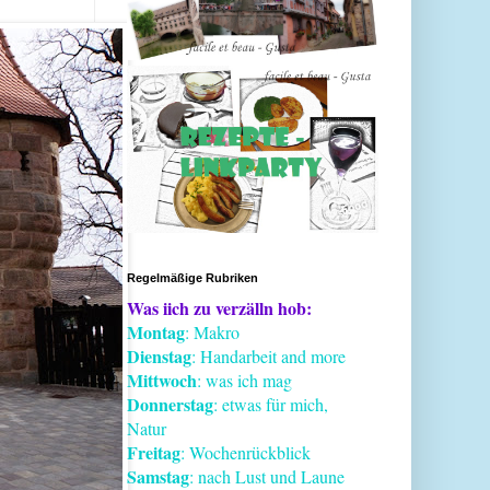
Regelmäßige Rubriken
Was iich zu verzälln hob:
Montag
: Makro
Dienstag
: Handarbeit and more
Mittwoch
: was ich mag
Donnerstag
: etwas für mich,
Natur
Freitag
: Wochenrückblick
Samstag
: nach Lust und Laune