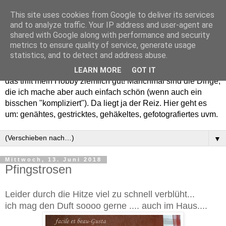
This site uses cookies from Google to deliver its services
and to analyze traffic. Your IP address and user-agent are
shared with Google along with performance and security
metrics to ensure quality of service, generate usage
statistics, and to detect and address abuse.
Willkommen in meinem "Wohnzimmer". Einfach und schön -
LEARN MORE
GOT IT
das trifft mein Hobby ziemlich gut! Manchmal sind die Dinge,
die ich mache aber auch einfach schön (wenn auch ein
bisschen "kompliziert"). Da liegt ja der Reiz. Hier geht es
um: genähtes, gestricktes, gehäkeltes, gefotografiertes uvm.
▼
Mittwoch, 13. Juni 2018
Pfingstrosen
Leider durch die Hitze viel zu schnell verblüht...
ich mag den Duft soooo gerne .... auch im Haus....