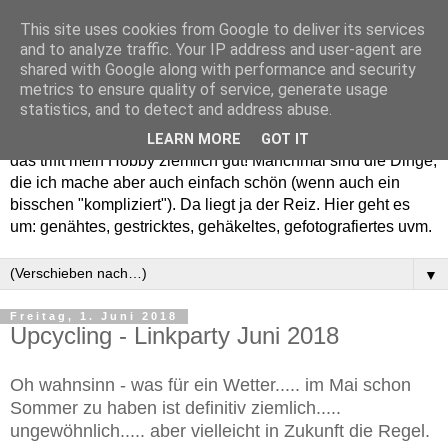
This site uses cookies from Google to deliver its services
and to analyze traffic. Your IP address and user-agent are
shared with Google along with performance and security
metrics to ensure quality of service, generate usage
statistics, and to detect and address abuse.
Willkommen in meinem "Wohnzimmer". Einfach und schön -
LEARN MORE
GOT IT
das trifft mein Hobby ziemlich gut! Manchmal sind die Dinge,
die ich mache aber auch einfach schön (wenn auch ein
bisschen "kompliziert"). Da liegt ja der Reiz. Hier geht es
um: genähtes, gestricktes, gehäkeltes, gefotografiertes uvm.
▼
Freitag, 1. Juni 2018
Upcycling - Linkparty Juni 2018
Oh wahnsinn - was für ein Wetter..... im Mai schon
Sommer zu haben ist definitiv ziemlich.....
ungewöhnlich..... aber vielleicht in Zukunft die Regel.