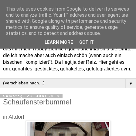
This site uses cookies from Google to deliver its services
and to analyze traffic. Your IP address and user-agent are
shared with Google along with performance and security
metrics to ensure quality of service, generate usage
statistics, and to detect and address abuse.
Willkommen in meinem "Wohnzimmer". Einfach und schön -
LEARN MORE
GOT IT
das trifft mein Hobby ziemlich gut! Manchmal sind die Dinge,
die ich mache aber auch einfach schön (wenn auch ein
bisschen "kompliziert"). Da liegt ja der Reiz. Hier geht es
um: genähtes, gestricktes, gehäkeltes, gefotografiertes uvm.
▼
Samstag, 23. Juni 2018
Schaufensterbummel
in Altdorf