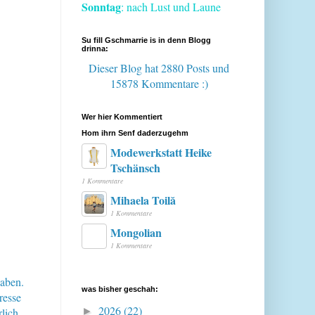
Sonntag
: nach Lust und Laune
Su fill Gschmarrie is in denn Blogg
drinna:
Dieser Blog hat 2880 Posts
und
15878 Kommentare :)
Wer hier Kommentiert
Hom ihrn Senf daderzugehm
Modewerkstatt Heike
Tschänsch
1 Kommentare
Mihaela Toilă
1 Kommentare
Mongolian
1 Kommentare
haben.
was bisher geschah:
resse
2026
(22)
lich
►