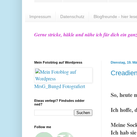
Impressum
Datenschutz
Blogfreunde - hier lese
Gerne stricke, häkle und nähe ich für dich ein gan
Mein Fotoblog auf Wordpress
Dienstag, 19. Mä
Creadien
MrsG_Bungd Fotografiert
So
, heute 
Etwas verlegt? Findsdes odder
ned?
I
ch hoffe, 
Meine Soc
Follow me
Ich hab si