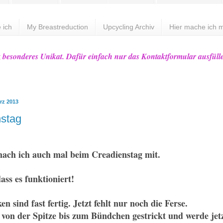
 ich
My Breastreduction
Upcycling Archiv
Hier mache ich m
z besonderes Unikat. Dafür einfach nur das Kontaktformular ausfüll
rz 2013
stag
mach ich auch mal beim Crea
dienstag mit
.
dass es funktioniert!
k
en sind
fast fertig. J
etzt fehlt nur noch die Ferse.
e von der Spitze bis zum Bün
dchen gestrickt und werde jetz