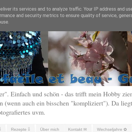
liver its services and to analyze traffic. Your IP address and us
rmance and security metrics to ensure quality of service, gene
buse.
 Einfach und schön - das trifft mein Hobby ziem
 (wenn auch ein bisschen "kompliziert"). Da liegt
otografiertes uvm.
⇓
Rezepte ⇓
Über mich
Kontakt ✉
Wechseljahre ✿