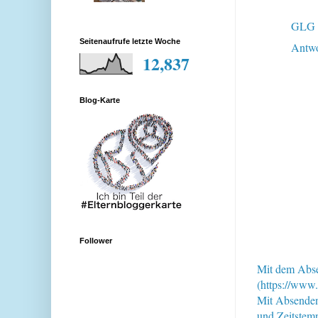
GLG 
Seitenaufrufe letzte Woche
Antwo
12,837
Blog-Karte
Follower
Mit dem Abse
(https://www.
Mit Absende
und Zeitstem