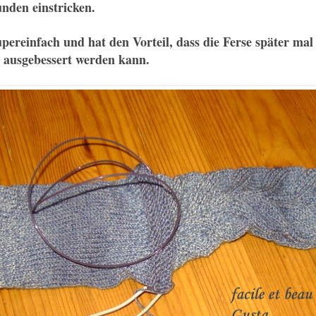
unden einstricken.
upereinfach und ha
t
den Vorteil, das
s die Ferse später ma
 au
sgebessert werden kann.