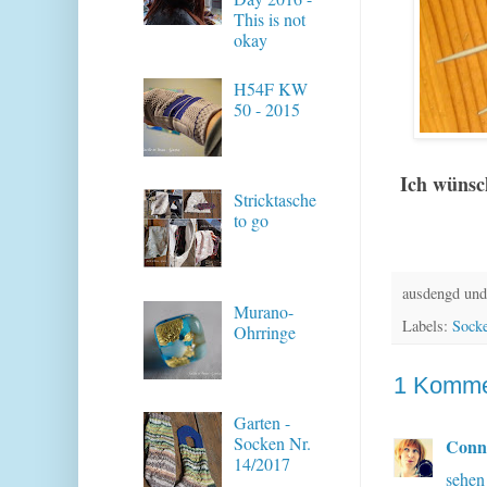
This is not
okay
H54F KW
50 - 2015
Ich w
ünsc
Stricktasche
to go
ausdengd und
Murano-
Labels:
Sock
Ohrringe
1 Komme
Garten -
Socken Nr.
Conn
14/2017
sehen