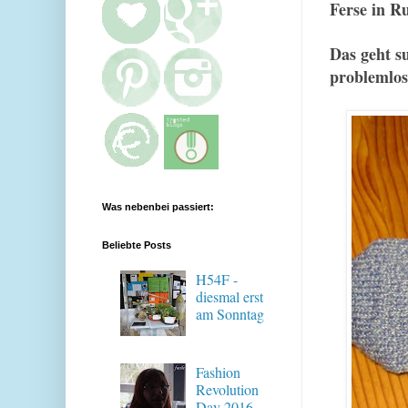
Ferse in R
D
as geht s
problemlos
Was nebenbei passiert:
Beliebte Posts
H54F -
diesmal erst
am Sonntag
Fashion
Revolution
Day 2016 -