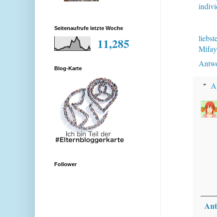
indivi
Seitenaufrufe letzte Woche
liebst
11,285
Mifay
Antwo
Blog-Karte
A
Follower
Ant