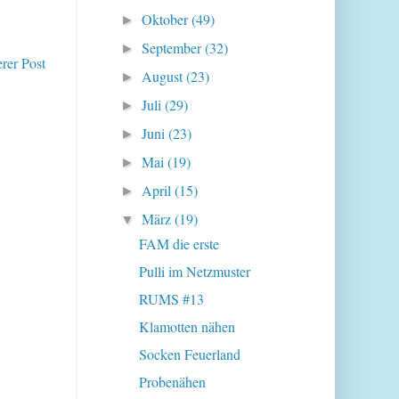
Oktober
(49)
►
September
(32)
►
erer Post
August
(23)
►
Juli
(29)
►
Juni
(23)
►
Mai
(19)
►
April
(15)
►
März
(19)
▼
FAM die erste
Pulli im Netzmuster
RUMS #13
Klamotten nähen
Socken Feuerland
Probenähen