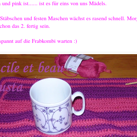
a und pink ist...... ist es für eins von uns Mädel
s.
 Stä
bschen u
nd
festen Maschen wächst
es rasend schnell. Mo
schon das
2. fertig sein
.
espannt auf die Frabkombi warten :)