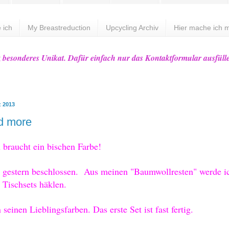
 ich
My Breastreduction
Upcycling Archiv
Hier mache ich m
z besonderes Unikat. Dafür einfach nur das Kontaktformular ausfüll
z 2013
d more
 braucht ein b
i
schen F
arbe!
 ges
tern beschlossen.
Aus meinen "B
aumwollresten" werde i
 Tischs
ets häklen.
n seine
n Lieblingsfarben. Das erste Set ist fast fertig
.