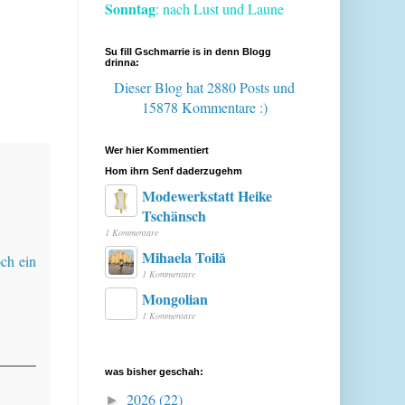
Sonntag
: nach Lust und Laune
Su fill Gschmarrie is in denn Blogg
drinna:
Dieser Blog hat 2880 Posts
und
15878 Kommentare :)
Wer hier Kommentiert
Hom ihrn Senf daderzugehm
Modewerkstatt Heike
Tschänsch
1 Kommentare
Mihaela Toilă
och ein
1 Kommentare
Mongolian
1 Kommentare
was bisher geschah:
2026
(22)
►