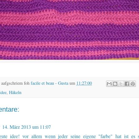
 aafgschriem foh
facile et beau - Gusta
um
11:27:00
idee
,
Häkeln
ntare:
y
14. März 2013 um 11:07
gute idee! vor allem wenn jeder seine eigene "farbe" hat ist es 