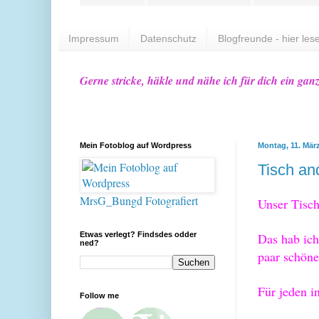
Impressum
Datenschutz
Blogfreunde - hier lese
Gerne stricke, häkle und nähe ich für dich ein gan
Mein Fotoblog auf Wordpress
Montag, 11. Mär
Tisch an
MrsG_Bungd Fotografiert
Unser Tisch
Etwas verlegt? Findsdes odder
D
as hab ich
ned?
paar schöne
Für jeden i
Follow me