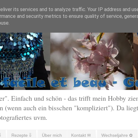
liver its services and to analyze traffic. Your IP address and us
rmance and security metrics to ensure quality of service, gene
buse.
 Einfach und schön - das trifft mein Hobby ziem
 (wenn auch ein bisschen "kompliziert"). Da liegt
otografiertes uvm.
⇓
Rezepte ⇓
Über mich
Kontakt ✉
Wechseljahre ✿