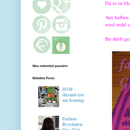
Da es in lil
Aus h
alben
wird
wohl 
Ihr dürft g
Was nebenbei passiert:
Beliebte Posts
H54F -
diesmal erst
am Sonntag
Fashion
Revolution
Day 2016 -