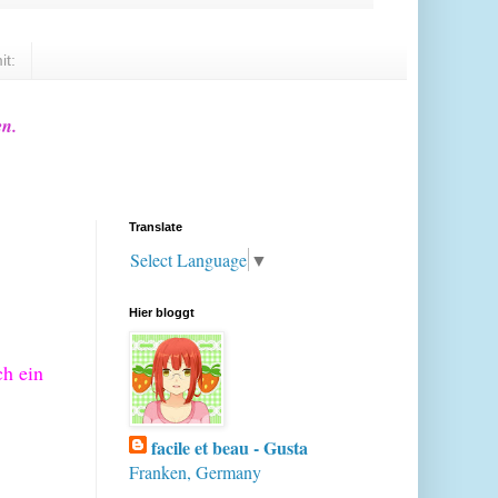
it:
en.
Translate
Select Language
▼
Hier bloggt
ch ein
facile et beau - Gusta
Franken, Germany