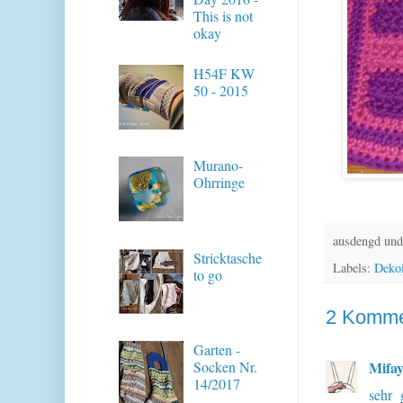
This is not
okay
H54F KW
50 - 2015
Murano-
Ohrringe
ausdengd und
Stricktasche
Labels:
Deko
to go
2 Komme
Garten -
Socken Nr.
Mifa
14/2017
sehr 