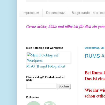
Impressum
Datenschutz
Blogfreunde - hier lese
Gerne stricke, häkle und nähe ich für dich ein gan
Mein Fotoblog auf Wordpress
Donnerstag, 28.
RUMS #
MrsG_Bungd Fotografiert
Bei Rums k
Das ist ein
Etwas verlegt? Findsdes odder
ned?
Wie ihr wis
schon ettl
Follow me