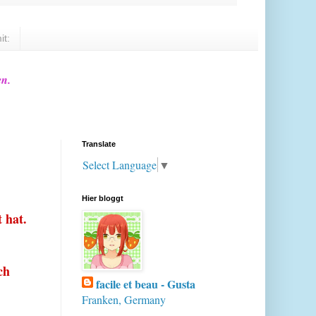
it:
en.
Translate
Select Language
▼
Hier bloggt
 hat.
ch
facile et beau - Gusta
Franken, Germany