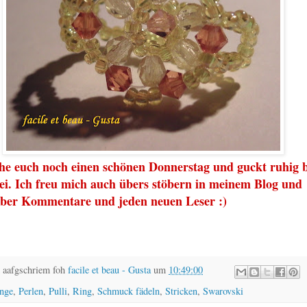
e euch noch einen schön
en Donnerstag
und guckt ruhig b
ei. Ich freu mich auch übers stöbern in meinem Blog und
 über Kommentare und jeden neuen Lese
r :)
 aafgschriem foh
facile et beau - Gusta
um
10:49:00
nge
,
Perlen
,
Pulli
,
Ring
,
Schmuck fädeln
,
Stricken
,
Swarovski