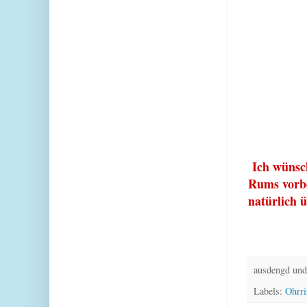
Ich wünsch
Rums
vorb
n
atürlich
ausdengd und
Labels:
Ohrri