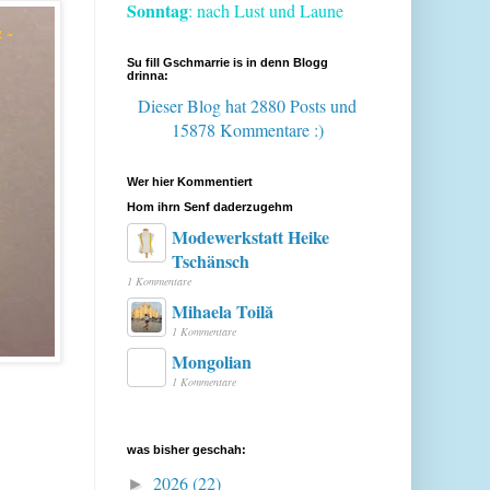
Sonntag
: nach Lust und Laune
Su fill Gschmarrie is in denn Blogg
drinna:
Dieser Blog hat 2880 Posts
und
15878 Kommentare :)
Wer hier Kommentiert
Hom ihrn Senf daderzugehm
Modewerkstatt Heike
Tschänsch
1 Kommentare
Mihaela Toilă
1 Kommentare
Mongolian
1 Kommentare
was bisher geschah:
2026
(22)
►