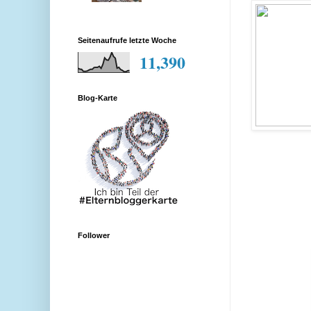
Seitenaufrufe letzte Woche
11,390
Blog-Karte
Follower