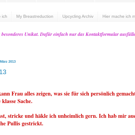
 ich
My Breastreduction
Upcycling Archiv
Hier mache ich m
z besonderes Unikat. Dafür einfach nur das Kontaktformular ausfüll
 März 2013
13
ann Frau alles zeigen, wa
s sie f
ür sich persönlich gemacht
e klasse Sache.
st, stricke und häkl
e ich unheimlich gern. Ich hab mir au
iche
Pullis gestrickt.