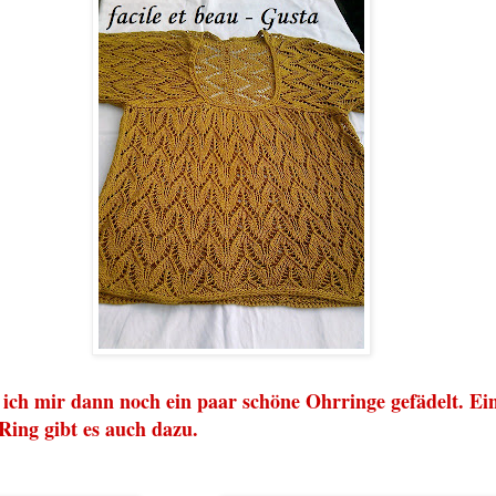
ich mir dann noch ein p
aar schöne
Ohrr
inge ge
fädelt. Ei
 Ring
gibt es auch da
zu.