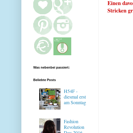
Einen
dav
Stricken g
Was nebenbei passiert:
Beliebte Posts
H54F -
diesmal erst
am Sonntag
Fashion
Revolution
Day 2016 -