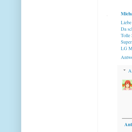
Mich
Liebe
Da sc
Tolle
Super
LG M
Antwo
A
Ant