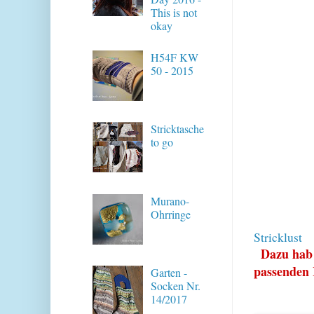
This is not
okay
H54F KW
50 - 2015
Stricktasche
to go
Murano-
Ohrringe
Stricklust
Dazu hab 
pa
ssenden
Garten -
Socken Nr.
14/2017