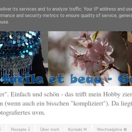
liver its services and to analyze traffic. Your IP address and us
rmance and security metrics to ensure quality of service, gene
buse.
 Einfach und schön - das trifft mein Hobby ziem
 (wenn auch ein bisschen "kompliziert"). Da liegt
otografiertes uvm.
⇓
Rezepte ⇓
Über mich
Kontakt ✉
Wechseljahre ✿