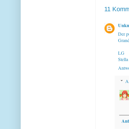
11 Komm
Unk
Der pu
Grand
LG
Stella
Antwo
A
Ant