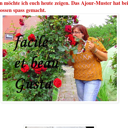
on m
öchte ich euch heute zeigen.
Das Ajour-Muster hat
be
rossen
spass gemacht.