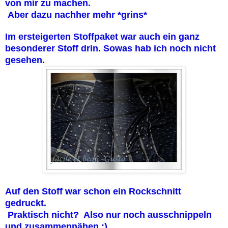
von mir zu machen.
Aber dazu nachher mehr *grins*
Im ersteigerten Stoffpaket war auch ein ganz
besonderer Stoff drin. Sowas hab ich noch nicht
gesehen.
Auf den Stoff war schon ein Rockschnitt
gedruckt.
Praktisch nicht? Also nur noch ausschnippeln
und zusammennähen :)