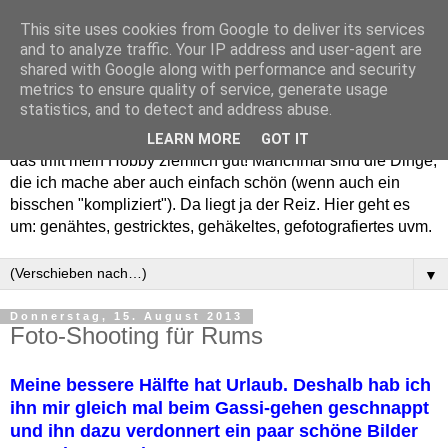
This site uses cookies from Google to deliver its services
and to analyze traffic. Your IP address and user-agent are
shared with Google along with performance and security
metrics to ensure quality of service, generate usage
statistics, and to detect and address abuse.
Willkommen in meinem "Wohnzimmer". Einfach und schön -
LEARN MORE
GOT IT
das trifft mein Hobby ziemlich gut! Manchmal sind die Dinge,
die ich mache aber auch einfach schön (wenn auch ein
bisschen "kompliziert"). Da liegt ja der Reiz. Hier geht es
um: genähtes, gestricktes, gehäkeltes, gefotografiertes uvm.
▼
Donnerstag, 15. August 2013
Foto-Shooting für Rums
Meine bessere Hälfte hat Urlaub. Deshalb hab ich
ihn mir gleich mal beim Gassi-gehen geschnappt
und ihn dazu verdonnert ein paar schöne Bilder