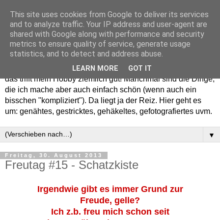
This site uses cookies from Google to deliver its services
and to analyze traffic. Your IP address and user-agent are
shared with Google along with performance and security
metrics to ensure quality of service, generate usage
statistics, and to detect and address abuse.
Willkommen in meinem "Wohnzimmer". Einfach und schön -
LEARN MORE
GOT IT
das trifft mein Hobby ziemlich gut! Manchmal sind die Dinge,
die ich mache aber auch einfach schön (wenn auch ein
bisschen "kompliziert"). Da liegt ja der Reiz. Hier geht es
um: genähtes, gestricktes, gehäkeltes, gefotografiertes uvm.
▼
Freitag, 30. August 2013
Freutag #15 - Schatzkiste
Irgendwie gibt es immer Grund zur
Freude, gelle?
Ich z.b. freu mich schon seit