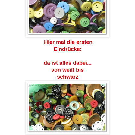
Hier mal die ersten
Eindrücke:
da ist alles dabei...
von weiß bis
schwarz