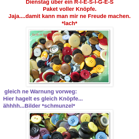
Dienstag über ein R-I-E-S-I-G-E-S
Paket voller Knöpfe.
Jaja....damit kann man mir ne Freude machen.
*lach*
gleich ne Warnung vorweg:
Hier hagelt es gleich Knöpfe...
ähhhh...Bilder *schmunzel*