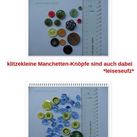
klitzekleine Manchetten-Knöpfe sind auch dabei
*leiseseufz*