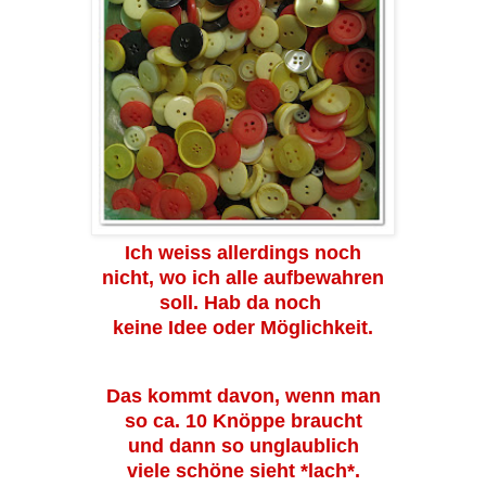
Ich weiss allerdings noch
nicht, wo ich alle aufbewahren
soll. Hab da noch
keine Idee oder Möglichkeit.
Das kommt davon, wenn man
so ca. 10 Knöppe braucht
und dann so unglaublich
viele schöne sieht *lach*.