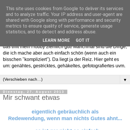
This site uses cookies from Google to deliver its services
and to analyze traffic. Your IP address and user-agent are
shared with Google along with performance and security
metrics to ensure quality of service, generate usage
statistics, and to detect and address abuse.
Willkommen in meinem "Wohnzimmer". Einfach und schön -
LEARN MORE
GOT IT
das trifft mein Hobby ziemlich gut! Manchmal sind die Dinge,
die ich mache aber auch einfach schön (wenn auch ein
bisschen "kompliziert"). Da liegt ja der Reiz. Hier geht es
um: genähtes, gestricktes, gehäkeltes, gefotografiertes uvm.
▼
Dienstag, 27. August 2013
Mir schwant etwas
eigentlich gebräuchlich als
Redewendung, wenn man nichts Gutes ahnt...