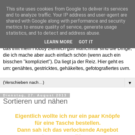
This site uses cookies from Google to deliver its services
and to analyze traffic. Your IP address and user-agent are
shared with Google along with performance and security
metrics to ensure quality of service, generate usage
statistics, and to detect and address abuse.
Willkommen in meinem "Wohnzimmer". Einfach und schön -
LEARN MORE
GOT IT
das trifft mein Hobby ziemlich gut! Manchmal sind die Dinge,
die ich mache aber auch einfach schön (wenn auch ein
bisschen "kompliziert"). Da liegt ja der Reiz. Hier geht es
um: genähtes, gestricktes, gehäkeltes, gefotografiertes uvm.
▼
Dienstag, 27. August 2013
Sortieren und nähen
Eigentlich wollte ich nur ein paar Knöpfe
für eine Tasche bestellen.
Dann sah ich das verlockende Angebot