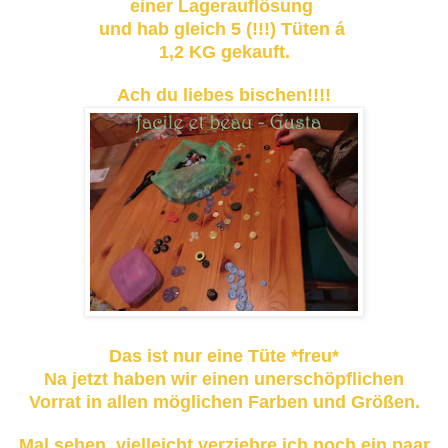
einer Lagerauflösung
und hab gleich 5 (!!!) Tüten á
1,2 KG gekauft.
Ach du liebes bischen!!!!
Das ist nur eine Tüte *freu*
Na jetzt haben wir einen unerschöpflichen
Vorrat in allen möglichen Farben und Größen.
Mal sehen, vielleicht verziehre ich noch ein paar