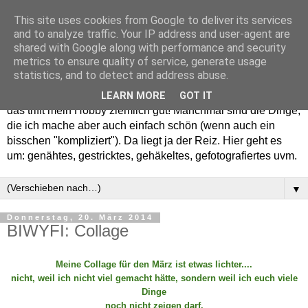
This site uses cookies from Google to deliver its services
and to analyze traffic. Your IP address and user-agent are
shared with Google along with performance and security
metrics to ensure quality of service, generate usage
statistics, and to detect and address abuse.
Willkommen in meinem "Wohnzimmer". Einfach und schön -
LEARN MORE
GOT IT
das trifft mein Hobby ziemlich gut! Manchmal sind die Dinge,
die ich mache aber auch einfach schön (wenn auch ein
bisschen "kompliziert"). Da liegt ja der Reiz. Hier geht es
um: genähtes, gestricktes, gehäkeltes, gefotografiertes uvm.
▼
Donnerstag, 20. März 2014
BIWYFI: Collage
Meine Collage für den März ist etwas lichter....
nicht, weil ich nicht viel gemacht hätte, sondern weil ich euch viele
Dinge
noch nicht zeigen darf.