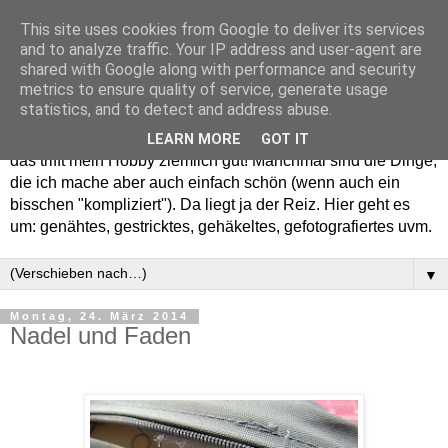
This site uses cookies from Google to deliver its services
and to analyze traffic. Your IP address and user-agent are
shared with Google along with performance and security
metrics to ensure quality of service, generate usage
statistics, and to detect and address abuse.
Willkommen in meinem "Wohnzimmer". Einfach und schön -
LEARN MORE
GOT IT
das trifft mein Hobby ziemlich gut! Manchmal sind die Dinge,
die ich mache aber auch einfach schön (wenn auch ein
bisschen "kompliziert"). Da liegt ja der Reiz. Hier geht es
um: genähtes, gestricktes, gehäkeltes, gefotografiertes uvm.
▼
Montag, 24. März 2014
Nadel und Faden