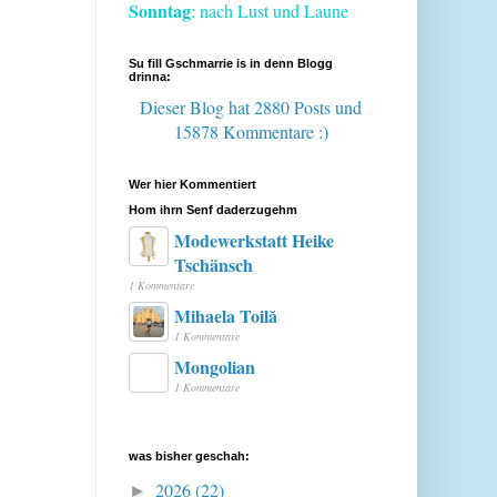
Sonntag
: nach Lust und Laune
Su fill Gschmarrie is in denn Blogg
drinna:
Dieser Blog hat 2880 Posts
und
15878 Kommentare :)
Wer hier Kommentiert
Hom ihrn Senf daderzugehm
Modewerkstatt Heike
Tschänsch
1 Kommentare
Mihaela Toilă
1 Kommentare
Mongolian
1 Kommentare
was bisher geschah:
2026
(22)
►