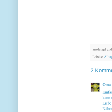
ausdengd und
Labels:
Allta
2 Komme
Oma 
Einfa
kann 
Lieb
Näho