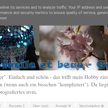
liver its services and to analyze traffic. Your IP address and us
rmance and security metrics to ensure quality of service, gene
buse.
 Einfach und schön - das trifft mein Hobby ziem
 (wenn auch ein bisschen "kompliziert"). Da liegt
otografiertes uvm.
⇓
Rezepte ⇓
Über mich
Kontakt ✉
Wechseljahre ✿