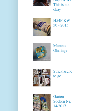
This is not
okay
H54F KW
50 - 2015
Murano-
Ohrringe
Stricktasche
to go
Garten -
Socken Nr.
14/2017