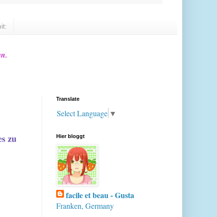
it:
en.
Translate
Select Language
▼
es zu
Hier bloggt
facile et beau - Gusta
Franken, Germany