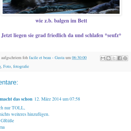
wie z.b. balgen im Bett
Jetzt liegen sie grad friedlich da und schlafen *seufz*
 aafgschriem foh
facile et beau - Gusta
um
06:30:00
g
,
Foto
,
fotografie
ntare:
macht das schon
12. März 2014 um 07:58
ch nur TOLL,
nichts weiteres hinzufügen.
e GRüße
ma