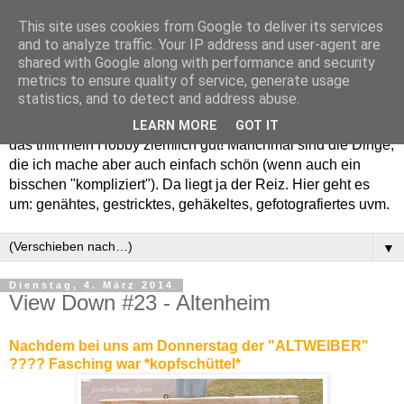
This site uses cookies from Google to deliver its services
and to analyze traffic. Your IP address and user-agent are
shared with Google along with performance and security
metrics to ensure quality of service, generate usage
statistics, and to detect and address abuse.
Willkommen in meinem "Wohnzimmer". Einfach und schön -
LEARN MORE
GOT IT
das trifft mein Hobby ziemlich gut! Manchmal sind die Dinge,
die ich mache aber auch einfach schön (wenn auch ein
bisschen "kompliziert"). Da liegt ja der Reiz. Hier geht es
um: genähtes, gestricktes, gehäkeltes, gefotografiertes uvm.
▼
Dienstag, 4. März 2014
View Down #23 - Altenheim
Nachdem bei uns am Donnerstag der "ALTWEIBER"
???? Fasching war *kopfschüttel*